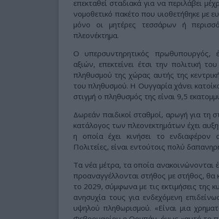
επεκταθεί σταδιακά για να περιλάβει μέχ
νομοθετικό πακέτο που υιοθετήθηκε με ευ
μόνο οι μητέρες τεσσάρων ή περισσ
πλεονέκτημα.
Ο υπερσυντηρητικός πρωθυπουργός, 
αξιών, επεκτείνει έτσι την πολιτική το
πληθυσμού της χώρας αυτής της κεντρική
του πληθυσμού. Η Ουγγαρία χάνει κατοίκο
στιγμή ο πληθυσμός της είναι 9,5 εκατομμ
Δωρεάν παιδικοί σταθμοί, αρωγή για τη 
κατάλογος των πλεονεκτημάτων έχει αυξηθ
η οποία έχει κινήσει το ενδιαφέρον 
Πολιτείες, είναι εντούτοις πολύ δαπανηρή
Τα νέα μέτρα, τα οποία ανακοινώνονται έ
προαναγγέλλονται στήθος με στήθος, θα 
το 2029, σύμφωνα με τις εκτιμήσεις της 
ανησυχία τους για ενδεχόμενη επιδείνω
υψηλού πληθωρισμού. «Είναι μια χρηματ
Φεβρουαρίου ο Ορμπάν, όμως «αυτό το π