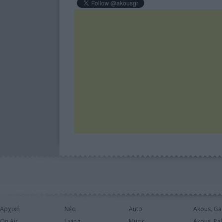
Αρχική
Νέα
Auto
Akous. Ga
On Air
Living
Music
Akous. Pa