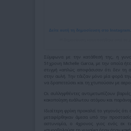
Δείτε αυτή τη δημοσίευση στο Instagram.
Η δημοσίευση κοινοποιήθηκε από το χ
Σύμφωνα με την κατάθεσή της, η γυνα
51χρονη Michelle Garcia, με την οποία ή
στιγμή «απλώς αποφάσισαν ότι δεν τη 
στην αυλή. Την τάιζαν μόνο μία φορά τ
να δραπετεύσει και τη χτυπούσαν με αερ
Οι συλληφθέντες αντιμετωπίζουν βαριές 
κακοποίηση ευάλωτου ατόμου και παράνομ
Ιδιαίτερη φρίκη προκαλεί το γεγονός ότι 
μεταφέρθηκαν άμεσα υπό την προστασί
αστυνομία, ο 4χρονος γιος ενός εκ 
«πυροβολούσε τη γυναίκα όταν ήταν κακή