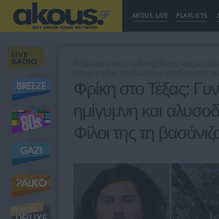
AKOUS. LIVE
PLAYLISTS
Ανάμεσα στους συλληφθέντες και μία φίλ
αποφάσισαν ότι δεν τη συμπαθούσαν πια»
Φρίκη στο Τέξας: Γυ
ημίγυμνη και αλυσοδ
Φίλοι της τη βασάνιζ