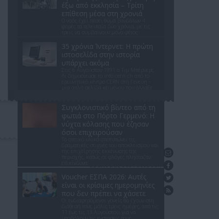
έξω από εκκλησία – Τρίτη
επίθεση μέσα στη χρονιά
Ο ναός έχει πέσει θύμα βανδάλων 4
φορές τα τελευταία δύο χρόνια, με τις
τρεις να συμβαίνουν μόνο φέτος
35 χρόνια Ίντερνετ: Η πρώτη
ιστοσελίδα στην ιστορία
υπάρχει ακόμα
Στις 6 Αυγούστου 1991 ο Τιμ Μπέρνερς
Λι δημοσίευσε το info.cern.ch από το
ερευνητικό κέντρο CERN στη Γενεύη -
μια απλή σελίδα κειμένου που άλλαξε
τον κόσμο.
Συγκλονιστικό βίντεο από τη
φωτιά στο Πόρτο Γερμενό: Η
νύχτα κόλασης που έζησαν
όσοι επιχειρούσαν
Το οπτικό υλικό αποτυπώνει τις
δραματικές στιγμές του αποκλεισμού και
της επιχείρησης εκκένωσης της
Επικοινωνήστε μαζί μας
περιοχής, καθώς οι φλόγες πλησίαζαν
επικίνδυνα
Βρείτε μας στο Facebook
Voucher ΕΣΠΑ 2026: Αυτές
Ακολουθήστε μας στο Twitter
είναι οι κρίσιμες ημερομηνίες
Ενημέρωση με RSS feed
που δεν πρέπει να χάσετε
Οι ενδιαφερόμενοι γονείς θα έχουν στη
διάθεσή τους μόλις τρεις ημέρες, από τις
11 έως τις 13 Αυγούστου, για να
υποβάλουν τις ενστάσεις τους