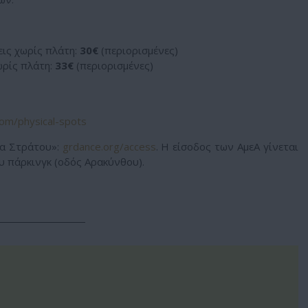
ις χωρίς πλάτη:
30€
(περιορισμένες)
ωρίς πλάτη:
33€
(περιορισμένες)
om/physical-spots
α Στράτου»:
grdance.org/access
. Η είσοδος των ΑμεΑ γίνεται
υ πάρκινγκ (οδός Αρακύνθου).