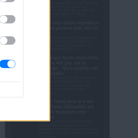
Ο συγκεκριμένος άνδρας είχε συλληφθεί
μόλις πριν από λίγες ημέρες για
ακριβώς το ίδιο αδίκημα ωστόσο στη
συνέχεια είχε αφεθεί ελεύθερος
Φωτιά στην Κρήνη Φαρσάλων:
Εναέρια μέσα και SMS από το
112
Στο σημείο επιχειρούν 24 πυροσβέστες
με 8 οχήματα και 3 αεροσκάφη, ενώ
συνδρομή παρέχουν υδροφόρες και
μηχανήματα έργου ΟΤΑ.
Ποια χώρα έχτισε τσιμεντένιο
φράγμα 400 χλμ. για τα
τσουνάμι - Πόσο κοστίζει και
γιατί διχάζει
Επένδυσε πάνω από 12 δισ. δολάρια σε
ένα γιγαντιαίο παράκτιο τείχος που
προκαλεί έντονες αντιδράσεις από
κατοίκους και περιβαλλοντικές
οργανώσεις
Meteo: Ποιες είναι οι 6 πιο
επικίνδυνες εβδομάδες για
δασικές πυρκαγιές στην
Ελλάδα
Έρευνα του Εθνικού Αστεροσκοπείου
αποκαλύπτει το κρίσιμο χρονικό
παράθυρο που ευνοεί τις καταστροφικές
πυρκαγιές - και πώς η κλιματική αλλαγή
το διευρύνει.