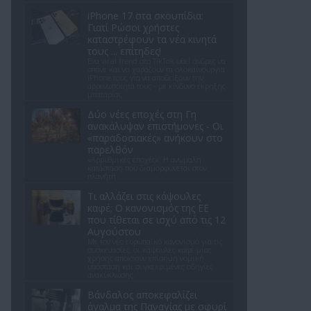
iPhone 17 στα σκουπίδια:
Γιατί Ρώσοι χρήστες
καταστρέφουν τα νέα κινητά
τους ... επίτηδες!
Ένα viral trend στο TikTok ωθεί άνδρες να
σπάνε και να χαράζουν τα ολοκαίνουργια
iPhone τους για να αποδείξουν την
αρρενωπότητά τους - με κίνδυνο έκρηξης
μπαταρίας.
Δύο νέες εποχές στη Γη
ανακάλυψαν επιστήμονες - Oι
«παραδοσιακές» ανήκουν στο
παρελθόν
«Αρρυθμικές εποχές»: Η ανώμαλη
κατάσταση που διαμορφώνεται στον
πλανήτη
Τι αλλάζει στις κάψουλες
καφέ; Ο κανονισμός της ΕΕ
που τίθεται σε ισχύ από τις 12
Αυγούστου
Με τον νέο ευρωπαϊκό κανονισμό για τις
συσκευασίες, οι κάψουλες καφέ μιας
χρήσης αποκτούν επίσημη νομική
υπόσταση και συγκεκριμένες οδηγίες
ανακύκλωσης.
Βάνδαλος αποκεφαλίζει
άγαλμα της Παναγίας με σφυρί