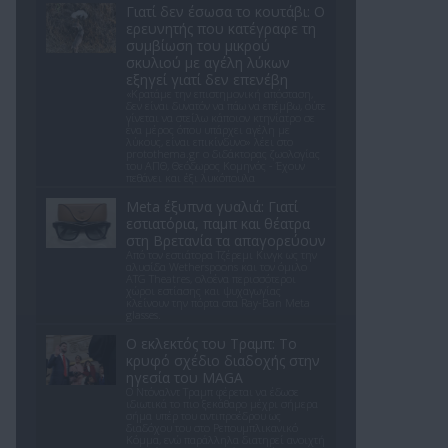
Γιατί δεν έσωσα το κουτάβι: Ο
ερευνητής που κατέγραφε τη
συμβίωση του μικρού
σκυλιού με αγέλη λύκων
εξηγεί γιατί δεν επενέβη
«Κρατάμε την επιστημονική απόσταση,
δεν είναι δυνατόν να πάω να επέμβω, ούτε
γίνεται να στείλω κάποιον κτηνίατρο σε
ένα μέρος όπου υπάρχει αγέλη με
λύκους, είναι επικίνδυνο» λέει στο
protothema.gr ο διδάκτορας ζωολογίας
του ΑΠΘ, Θεόδωρος Κομηνός - Έχουν
πεθάνει και έξι λυκόπουλα
Meta έξυπνα γυαλιά: Γιατί
εστιατόρια, παμπ και θέατρα
στη Βρετανία τα απαγορεύουν
Από τον εστιάτορα Τζέρεμι Κινγκ ως την
αλυσίδα Wetherspoons και τον όμιλο
ATG Theatres, ολοένα περισσότεροι
χώροι εστίασης και ψυχαγωγίας
κλείνουν την πόρτα στα Ray-Ban Meta
glasses.
Ο εκλεκτός του Τραμπ: Το
κρυφό σχέδιο διαδοχής στην
ηγεσία του MAGA
Ο Ντόναλντ Τραμπ φέρεται να έδωσε
ιδιωτικά το πιο ξεκάθαρο μέχρι σήμερα
σήμα υπέρ του αντιπροέδρου ως
διαδόχου του στο Ρεπουμπλικανικό
Κόμμα, ενώ παράλληλα διατηρεί ανοιχτή