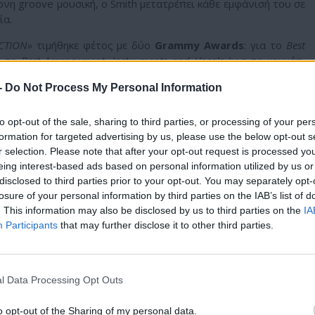
ρονη groove μουσική, ο Smith μετατρέπει κάθε εμφάνισή του σε
ία.
ACTION»
τιμήθηκε φέτος με δύο
Grammy Awards
: για το
Best
α το
Best Arrangement, Instruments and Vocals
(για το κομμάτι
υμμετέχουν κορυφαίοι καλλιτέχνες, ανάμεσά τους η
Lalah
-
Do Not Process My Personal Information
Charlie Hunter
και
Lionel Loueke
, οι μπασίστες
Michael
οι πνευστοί
Josh Johnson
και
Marquis Hill
, καθώς και οι
DJ
τρα.
to opt-out of the sale, sharing to third parties, or processing of your per
formation for targeted advertising by us, please use the below opt-out s
r selection. Please note that after your opt-out request is processed y
eing interest-based ads based on personal information utilized by us or
E ACTION»
ακολουθώντας μια αυστηρά αναλογική, χειροποίητη
disclosed to third parties prior to your opt-out. You may separately opt-
νω έναν δίσκο που να ακούγεται σαν να ηχογραφήθηκε σε
losure of your personal information by third parties on the IAB’s list of
. This information may also be disclosed by us to third parties on the
IA
, εξηγεί. «Χρησιμοποίησα αναλογικό εξοπλισμό, έκανα δύο ή
Participants
that may further disclose it to other third parties.
τι, χωρίς copy–paste. Όλα τα όργανα παίζονται ζωντανά,
ισμένο.»
ύπτει και ο τίτλος
«LIVE ACTION»
— ένα project με επίκεντρο
l Data Processing Opt Outs
ο από το μοντέλο του
Quincy Jones
, που ενεργοποιεί ένα
ν που ο Smith έχει χτίσει τα τελευταία χρόνια.
o opt-out of the Sharing of my personal data.