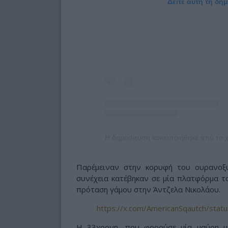
Δείτε αυτή τη δη
Παρέμειναν στην κορυφή του ουρανοξ
συνέχεια κατέβηκαν σε μία πλατφόρμα το
πρόταση γάμου στην Άντζελα Νικολάου.
https://x.com/AmericanSqautch/st
Η 33χρονη, που φορούσε μία μαύρη μ