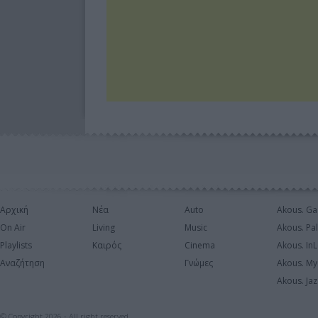
Αρχική
Νέα
Auto
Akous. Ga
On Air
Living
Music
Akous. Pa
Playlists
Καιρός
Cinema
Akous. In
Αναζήτηση
Γνώμες
Akous. My
Akous. Jaz
© Copyright 2026 - All right reserved.