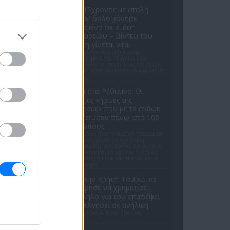
ΗΠΑ: 15χρονος με στολή
κλόουν δολοφόνησε
ηλικιωμένο σε στάση
λεωφορείου – Βίντεο του
δράστη γίνεται viral
Ο έφηβος δράστης μαχαίρωσε
επανειλημμένα τον 78χρονο Τζον
Γουέσλι Αλεν σε στάση λεωφορείου, με
αποτέλεσμα τον θάνατό του, σύμφωνα με
τις αρχές
Φωτιά στο Ρέθυμνο: Οι
τέσσερις «ήρωες της
θάλασσας» που με τα σκάφη
τους έσωσαν πάνω από 100
ανθρώπους
Καθοριστική ήταν η συμβολή τεσσάρων
ιδιωτών στη μεγάλη επιχείρηση
απομάκρυνσης πολιτών και επισκεπτών
από τον Αγιο Παύλο και την Πρέβελη,
την ώρα που η πυρκαγιά απειλούσε τις
δύο περιοχές
Σοκ στην Κρήτη: Τουρίστας
επιχείρησε να χρηματίσει
υπάλληλο για του επιτρέψει
να ασελγήσει σε ανήλικη
«Όταν κατάλαβε τι της ζητούσε,
πάγωσε...»