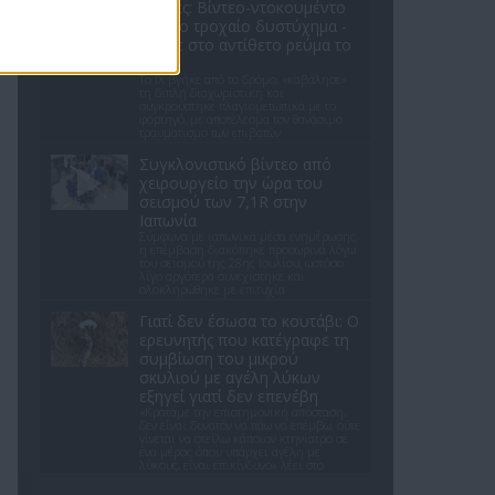
Σέρρες: Βίντεο-ντοκουμέντο
από το τροχαίο δυστύχημα -
Βγήκε στο αντίθετο ρεύμα το
ΙΧ
Το ΙΧ βγήκε από το δρόμο, «καβάλησε»
τη διπλή διαχωριστική και
συγκρούστηκε πλαγιομετωπικά με το
φορτηγό, με αποτέλεσμα τον θανάσιμο
τραυματισμό των επιβατών
Συγκλονιστικό βίντεο από
χειρουργείο την ώρα του
σεισμού των 7,1R στην
Ιαπωνία
Σύμφωνα με ιαπωνικά μέσα ενημέρωσης,
η επέμβαση διακόπηκε προσωρινά λόγω
του σεισμού της 28ης Ιουλίου, ωστόσο
λίγο αργότερα συνεχίστηκε και
ολοκληρώθηκε με επιτυχία
Γιατί δεν έσωσα το κουτάβι: Ο
ερευνητής που κατέγραφε τη
συμβίωση του μικρού
σκυλιού με αγέλη λύκων
εξηγεί γιατί δεν επενέβη
«Κρατάμε την επιστημονική απόσταση,
δεν είναι δυνατόν να πάω να επέμβω, ούτε
γίνεται να στείλω κάποιον κτηνίατρο σε
ένα μέρος όπου υπάρχει αγέλη με
λύκους, είναι επικίνδυνο» λέει στο
protothema.gr ο διδάκτορας ζωολογίας
του ΑΠΘ, Θεόδωρος Κομηνός - Έχουν