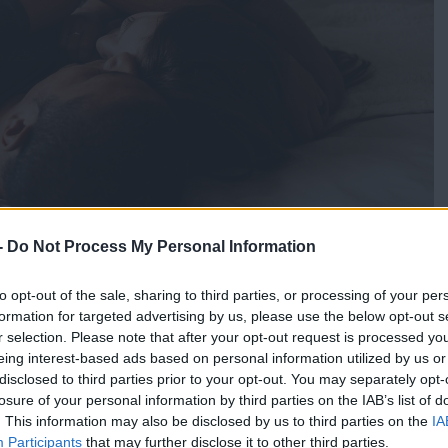
-
Do Not Process My Personal Information
to opt-out of the sale, sharing to third parties, or processing of your per
formation for targeted advertising by us, please use the below opt-out s
r selection. Please note that after your opt-out request is processed y
eing interest-based ads based on personal information utilized by us or
 να δείξουν χαμηλότερο σeξουαλικό ενδιαφέρον λόγω της
disclosed to third parties prior to your opt-out. You may separately opt-
ειτουργίας και γενικά σωματικών και ψυχικών προβλημάτων
losure of your personal information by third parties on the IAB’s list of
ρευνα βρήκε πως η έλλειψη επικοινωνίας για το σeξ ή άλλα
. This information may also be disclosed by us to third parties on the
IA
μπορούσαν επίσης να είναι παράγοντες για την έλλειψη
Participants
that may further disclose it to other third parties.