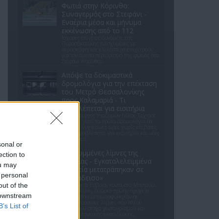
Φωτιά στην Κόρινθο:
Συναγερμός στο Στεφάνι -
Εναέρια μέσα και μήνυμα
εκκένωσης από το 112
Ισχυρές επίγειες δυνάμεις της
Πυροσβεστικής ενισχυμένες με
αεροσκάφη και ελικόπτερα επιχειρούν
για τον άμεσο περιορισμό της φωτιάς στο
Στεφάνι Κορίνθου.
Απόψε τα δοκιμαστικά
δρομολόγια για την επέκταση
του Μετρό Θεσσαλονίκης
προς Καλαμαριά - Τι
προβλέπεται για εισιτήρια
Ο υφυπουργός Υποδομών Νίκος Ταχιάος
εξήγησε γιατί τα πρώτα δρομολόγια θα
γίνονται νυχτερινές ώρες χωρίς επιβάτες,
και τι προβλέπεται για εισιτήρια και νέες
επεκτάσεις.
sonal or
Οι κρυμμένες λίμνες της
ection to
Εύβοιας - Εγκαταλελειμμένα
ou may
ορυχεία μετατράπηκαν σε
 personal
«παράδεισο»
Στη Βόρεια Εύβοια, κοντά στο Μαντούδι
out of the
και τη Λίμνη, δώδεκα πρώην ορυχεία
 downstream
λευκόλιθου μεταμορφώθηκαν σε
γαλαζοπράσινες λίμνες που πλέον
B’s List of
αποτελούν στόχο γεωτουρισμού και
περιβαλλοντικής εκπαίδευσης.