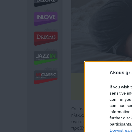
Akous.gr 
If you wish 
sensitive in
confirm you
continue se
Οι άνδρες ήταν πιο πιθανό
information 
ηλικίας, της στυτικής δυσλ
further disc
υγείας. Παράλληλα όμως η έ
participants
προβλήματα στη σχέση θα 
Downstream 