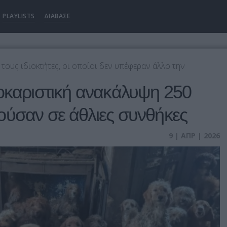
PLAYLISTS
ΔΙΑΒΑΣΕ
τους ιδιοκτήτες, οι οποίοι δεν υπέφεραν άλλο την
οκαριστική ανακάλυψη 250
ούσαν σε άθλιες συνθήκες
9 | ΑΠΡ | 2026