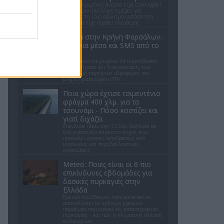
Ο συγκεκριμένος άνδρας είχε συλληφθεί
μόλις πριν από λίγες ημέρες για
ακριβώς το ίδιο αδίκημα ωστόσο στη
συνέχεια είχε αφεθεί ελεύθερος
Φωτιά στην Κρήνη Φαρσάλων:
Εναέρια μέσα και SMS από το
112
Στο σημείο επιχειρούν 24 πυροσβέστες
με 8 οχήματα και 3 αεροσκάφη, ενώ
συνδρομή παρέχουν υδροφόρες και
μηχανήματα έργου ΟΤΑ.
Ποια χώρα έχτισε τσιμεντένιο
φράγμα 400 χλμ. για τα
τσουνάμι - Πόσο κοστίζει και
γιατί διχάζει
Επένδυσε πάνω από 12 δισ. δολάρια σε
ένα γιγαντιαίο παράκτιο τείχος που
προκαλεί έντονες αντιδράσεις από
κατοίκους και περιβαλλοντικές
οργανώσεις
Meteo: Ποιες είναι οι 6 πιο
επικίνδυνες εβδομάδες για
δασικές πυρκαγιές στην
Ελλάδα
Έρευνα του Εθνικού Αστεροσκοπείου
αποκαλύπτει το κρίσιμο χρονικό
παράθυρο που ευνοεί τις καταστροφικές
πυρκαγιές - και πώς η κλιματική αλλαγή
το διευρύνει.