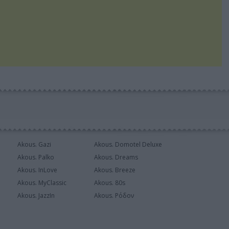
Akous. Gazi
Akous. Domotel Deluxe
Akous. Palko
Akous. Dreams
Akous. InLove
Akous. Breeze
Akous. MyClassic
Akous. 80s
Akous. JazzIn
Akous. Ρόδον