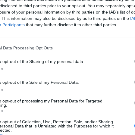
disclosed to third parties prior to your opt-out. You may separately opt-
οι συνθήκες διαβίωσής τους έγινε γρήγορα μη διαχειρίσιμος
losure of your personal information by third parties on the IAB’s list of
ων οικογενειακών συνθηκών», τόνισε η οργάνωση RSPCA σε
. This information may also be disclosed by us to third parties on the
IA
ε χθες.
Participants
that may further disclose it to other third parties.
ια τους ιδιοκτήτες, αλλά ανέφερε ότι ήταν «πολύ ευάλωτοι»
l Data Processing Opt Outs
ίναι τόσο σοκαριστική που η RSPCA αναγκάστηκε να αρνηθεί
ωτογραφία ήταν προϊόν Τεχνητής Νοημοσύνης», δήλωσε η
o opt-out of the Sharing of my personal data.
In
ξηση 70% περιστατιών που αφορούν νοικοκυριά με 10, 20 ή
o opt-out of the Sale of my Personal Data.
ία και την Ουαλία από το 2021.
In
 μεγάλος αριθμός ζώων διατηρείται σε μία μόνο κατοικία
to opt-out of processing my Personal Data for Targeted
 προβλήματα ψυχικής υγείας (…) ή με εκτροφείς που
ing.
πρακτικές», σύμφωνα με την οργάνωση.
In
λύτερες των προθέσεων συχνά διαπιστώνουν ότι η κατάσταση
o opt-out of Collection, Use, Retention, Sale, and/or Sharing
νισε.
ersonal Data that Is Unrelated with the Purposes for which it
lected.