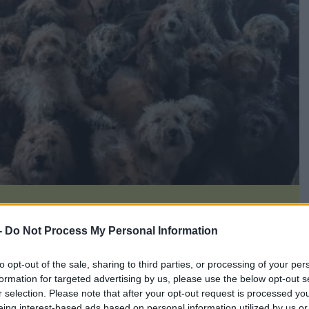
-
Do Not Process My Personal Information
to opt-out of the sale, sharing to third parties, or processing of your per
νίς, τα περισσότερα μπεζ, στριμωγμένα σε ένα σαλόνι, με τα
formation for targeted advertising by us, please use the below opt-out s
ος τον φωτογράφο.
r selection. Please note that after your opt-out request is processed y
ους ιδιοκτήτες, οι οποίοι δεν υπέφεραν άλλο την κατάσταση.
eing interest-based ads based on personal information utilized by us or