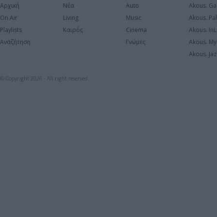
Αρχική
Νέα
Auto
Akous. Ga
On Air
Living
Music
Akous. Pa
Playlists
Καιρός
Cinema
Akous. In
Αναζήτηση
Γνώμες
Akous. My
Akous. Jaz
© Copyright 2026 - All right reserved.