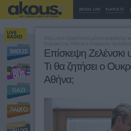
AKOUS. LIVE
PLAYLISTS
Κάτω από δρακόντεια μέτρα ασφαλείας κα
Κυριακή την Αθήνα ο Ουκρανός πρόεδρος
Επίσκεψη Ζελένσκι 
Τι θα ζητήσει ο Ουκ
Αθήνα;