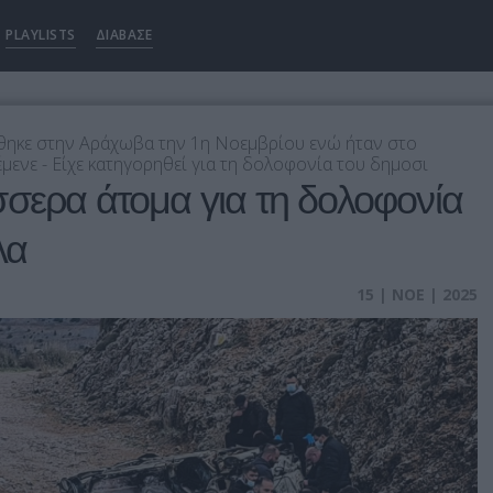
PLAYLISTS
ΔΙΑΒΑΣΕ
ηκε στην Αράχωβα την 1η Νοεμβρίου ενώ ήταν στο
μενε - Είχε κατηγορηθεί για τη δολοφονία του δημοσι
σερα άτομα για τη δολοφονία
λα
15 | ΝΟΕ | 2025