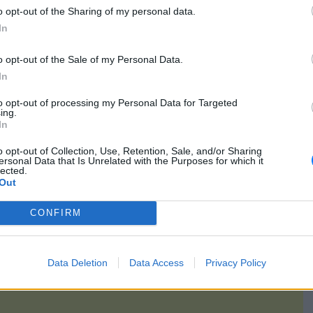
o opt-out of the Sharing of my personal data.
ρίες δέχτηκε πολλές σφαίρες από καλάσνικοφ σε όλο του το
In
μνη αίματος. Οι δράστες φαίνεται ότι τον παρακολουθούσαν
ρου αλλά και του ξενοδοχείου.
o opt-out of the Sale of my Personal Data.
In
Λάλας είχε κατηγορηθεί για τη δολοφονία του δημοσιογράφου
θηκε αθώος από το Μικτό Ορκωτό Δικαστήριο τον Ιούλιο του
to opt-out of processing my Personal Data for Targeted
ing.
In
.gr/greece/article/1727353/alert-sunelavan-tous-dolofonous-tou-
o opt-out of Collection, Use, Retention, Sale, and/or Sharing
gianni-lala/
ersonal Data that Is Unrelated with the Purposes for which it
lected.
Out
[ΠΗΓΗ]
CONFIRM
Data Deletion
Data Access
Privacy Policy