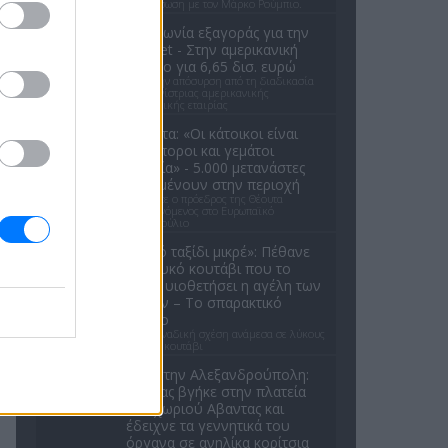
την εξίσωση με τον Μάρκο Ρούμπιο.
Συμφωνία εξαγοράς για την
EasyJet - Στην αμερικανική
Appolo για 6,65 δισ. ευρώ
Μετά την απόσυρση από τη διαδικασία
ανταγωνίστριας αμερικανικής
επενδυτικής εταιρίας
Θέουτα: «Οι κάτοικοι είναι
ανήμποροι και γεμάτοι
αγωνία» - 5.000 μετανάστες
παραμένουν στην περιοχή
Όσα είπε ο πρόεδρος της Θέουτα
απευθυνόμενος στο Ευρωπαϊκό
Κοινοβούλιο
«Καλό ταξίδι μικρέ»: Πέθανε
το λευκό κουτάβι που το
είχαν υιοθετήσει η αγέλη των
λύκων – Το σπαρακτικό
βίντεο
Μια μοναδική σχέση ανάμεσα σε λύκους
και ένα κουτάβι
Σοκ στην Αλεξανδρούπολη:
Ανδρας βγήκε στην πλατεία
του χωριού Αβαντας και
έδειχνε τα γεννητικά του
όργανα σε ανηλίκα κορίτσια