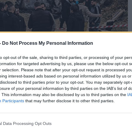
-
Do Not Process My Personal Information
to opt-out of the sale, sharing to third parties, or processing of your per
formation for targeted advertising by us, please use the below opt-out s
r selection. Please note that after your opt-out request is processed y
eing interest-based ads based on personal information utilized by us or
disclosed to third parties prior to your opt-out. You may separately opt-
losure of your personal information by third parties on the IAB’s list of
. This information may also be disclosed by us to third parties on the
IA
Participants
that may further disclose it to other third parties.
 σήμερα για τη δολοφονία του Γιάννη Λάλα.
l Data Processing Opt Outs
ράχωβα την ώρα της δολοφονίας (την 1η Νοεμβρίου) και
παλκόνι της βίλας όπου διέμενε.