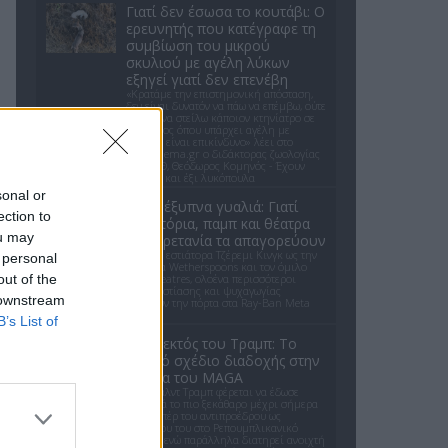
Γιατί δεν έσωσα το κουτάβι: Ο
ερευνητής που κατέγραφε τη
συμβίωση του μικρού
σκυλιού με αγέλη λύκων
εξηγεί γιατί δεν επενέβη
«Κρατάμε την επιστημονική απόσταση,
δεν είναι δυνατόν να πάω να επέμβω, ούτε
γίνεται να στείλω κάποιον κτηνίατρο σε
ένα μέρος όπου υπάρχει αγέλη με
λύκους, είναι επικίνδυνο» λέει στο
protothema.gr ο διδάκτορας ζωολογίας
του ΑΠΘ, Θεόδωρος Κομηνός - Έχουν
πεθάνει και έξι λυκόπουλα
sonal or
Meta έξυπνα γυαλιά: Γιατί
ection to
εστιατόρια, παμπ και θέατρα
ou may
στη Βρετανία τα απαγορεύουν
Από τον εστιάτορα Τζέρεμι Κινγκ ως την
 personal
αλυσίδα Wetherspoons και τον όμιλο
out of the
ATG Theatres, ολοένα περισσότεροι
χώροι εστίασης και ψυχαγωγίας
 downstream
κλείνουν την πόρτα στα Ray-Ban Meta
glasses.
B’s List of
Ο εκλεκτός του Τραμπ: Το
κρυφό σχέδιο διαδοχής στην
ηγεσία του MAGA
Ο Ντόναλντ Τραμπ φέρεται να έδωσε
ιδιωτικά το πιο ξεκάθαρο μέχρι σήμερα
σήμα υπέρ του αντιπροέδρου ως
διαδόχου του στο Ρεπουμπλικανικό
Κόμμα, ενώ παράλληλα διατηρεί ανοιχτή