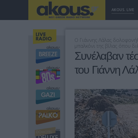
AKOUS. LIVE
Ο Γιάννης Λάλας δολοφονήθ
μπαλκόνι της βίλας όπου διέ
Συνέλαβαν τέσ
του Γιάννη Λά