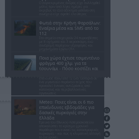
Ο συγκεκριμένος άνδρας είχε συλληφθεί
μόλις πριν από λίγες ημέρες για
ακριβώς το ίδιο αδίκημα ωστόσο στη
συνέχεια είχε αφεθεί ελεύθερος
Φωτιά στην Κρήνη Φαρσάλων:
Εναέρια μέσα και SMS από το
112
Στο σημείο επιχειρούν 24 πυροσβέστες
με 8 οχήματα και 3 αεροσκάφη, ενώ
συνδρομή παρέχουν υδροφόρες και
μηχανήματα έργου ΟΤΑ.
Ποια χώρα έχτισε τσιμεντένιο
φράγμα 400 χλμ. για τα
τσουνάμι - Πόσο κοστίζει και
γιατί διχάζει
Επένδυσε πάνω από 12 δισ. δολάρια σε
ένα γιγαντιαίο παράκτιο τείχος που
προκαλεί έντονες αντιδράσεις από
κατοίκους και περιβαλλοντικές
οργανώσεις
Meteo: Ποιες είναι οι 6 πιο
επικίνδυνες εβδομάδες για
Επικοινωνήστε μαζί μας
δασικές πυρκαγιές στην
Ελλάδα
Βρείτε μας στο Facebook
Έρευνα του Εθνικού Αστεροσκοπείου
Ακολουθήστε μας στο Twitter
αποκαλύπτει το κρίσιμο χρονικό
παράθυρο που ευνοεί τις καταστροφικές
πυρκαγιές - και πώς η κλιματική αλλαγή
Ενημέρωση με RSS feed
το διευρύνει.