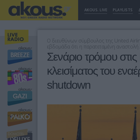
AKOUS. LIVE
PLAYLISTS
Ο διευθύνων σύμβουλος της United Airli
εβδομάδα ότι η παρατεταμένη αναστολή 
Σενάριο τρόμου στι
κλεισίματος του ενα
shutdown