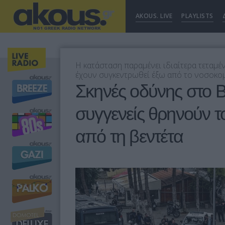
AKOUS. LIVE
PLAYLISTS
Η κατάσταση παραμένει ιδιαίτερα τεταμέν
έχουν συγκεντρωθεί έξω από το νοσοκομε
Σκηνές οδύνης στο Β
συγγενείς θρηνούν 
από τη βεντέτα