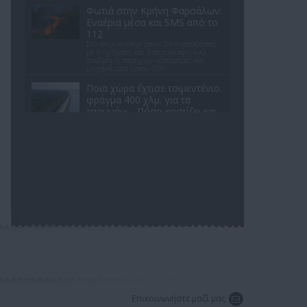
Φωτιά στην Κρήνη Φαρσάλων:
Εναέρια μέσα και SMS από το
112
Στο σημείο επιχειρούν 24 πυροσβέστες
με 8 οχήματα και 3 αεροσκάφη, ενώ
συνδρομή παρέχουν υδροφόρες και
μηχανήματα έργου ΟΤΑ.
Ποια χώρα έχτισε τσιμεντένιο
φράγμα 400 χλμ. για τα
τσουνάμι - Πόσο κοστίζει και
γιατί διχάζει
Επένδυσε πάνω από 12 δισ. δολάρια σε
ένα γιγαντιαίο παράκτιο τείχος που
προκαλεί έντονες αντιδράσεις από
κατοίκους και περιβαλλοντικές
οργανώσεις
Meteo: Ποιες είναι οι 6 πιο
επικίνδυνες εβδομάδες για
δασικές πυρκαγιές στην
Ελλάδα
Έρευνα του Εθνικού Αστεροσκοπείου
αποκαλύπτει το κρίσιμο χρονικό
παράθυρο που ευνοεί τις καταστροφικές
πυρκαγιές - και πώς η κλιματική αλλαγή
το διευρύνει.
iPhone 17 στα σκουπίδια:
Γιατί Ρώσοι χρήστες
Επικοινωνήστε μαζί μας
καταστρέφουν τα νέα κινητά