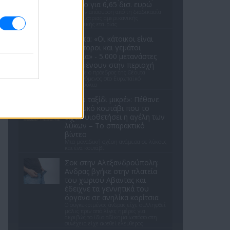
Appolo για 6,65 δισ. ευρώ
Μετά την απόσυρση από τη διαδικασία
ανταγωνίστριας αμερικανικής
επενδυτικής εταιρίας
Θέουτα: «Οι κάτοικοι είναι
ανήμποροι και γεμάτοι
αγωνία» - 5.000 μετανάστες
παραμένουν στην περιοχή
Όσα είπε ο πρόεδρος της Θέουτα
απευθυνόμενος στο Ευρωπαϊκό
Κοινοβούλιο
«Καλό ταξίδι μικρέ»: Πέθανε
το λευκό κουτάβι που το
είχαν υιοθετήσει η αγέλη των
λύκων – Το σπαρακτικό
βίντεο
Μια μοναδική σχέση ανάμεσα σε λύκους
και ένα κουτάβι
Σοκ στην Αλεξανδρούπολη:
Ανδρας βγήκε στην πλατεία
του χωριού Αβαντας και
έδειχνε τα γεννητικά του
όργανα σε ανηλίκα κορίτσια
Ο συγκεκριμένος άνδρας είχε συλληφθεί
μόλις πριν από λίγες ημέρες για
ακριβώς το ίδιο αδίκημα ωστόσο στη
συνέχεια είχε αφεθεί ελεύθερος