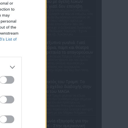
σκυλιού με αγέλη λύκων
sonal or
εξηγεί γιατί δεν επενέβη
ection to
«Κρατάμε την επιστημονική απόσταση,
δεν είναι δυνατόν να πάω να επέμβω, ούτε
ou may
γίνεται να στείλω κάποιον κτηνίατρο σε
ένα μέρος όπου υπάρχει αγέλη με
 personal
λύκους, είναι επικίνδυνο» λέει στο
out of the
protothema.gr ο διδάκτορας ζωολογίας
του ΑΠΘ, Θεόδωρος Κομηνός - Έχουν
 downstream
πεθάνει και έξι λυκόπουλα
B’s List of
Meta έξυπνα γυαλιά: Γιατί
εστιατόρια, παμπ και θέατρα
στη Βρετανία τα απαγορεύουν
Από τον εστιάτορα Τζέρεμι Κινγκ ως την
αλυσίδα Wetherspoons και τον όμιλο
ATG Theatres, ολοένα περισσότεροι
χώροι εστίασης και ψυχαγωγίας
κλείνουν την πόρτα στα Ray-Ban Meta
glasses.
Ο εκλεκτός του Τραμπ: Το
κρυφό σχέδιο διαδοχής στην
ηγεσία του MAGA
Ο Ντόναλντ Τραμπ φέρεται να έδωσε
ιδιωτικά το πιο ξεκάθαρο μέχρι σήμερα
σήμα υπέρ του αντιπροέδρου ως
διαδόχου του στο Ρεπουμπλικανικό
Κόμμα, ενώ παράλληλα διατηρεί ανοιχτή
την εξίσωση με τον Μάρκο Ρούμπιο.
Συμφωνία εξαγοράς για την
EasyJet - Στην αμερικανική