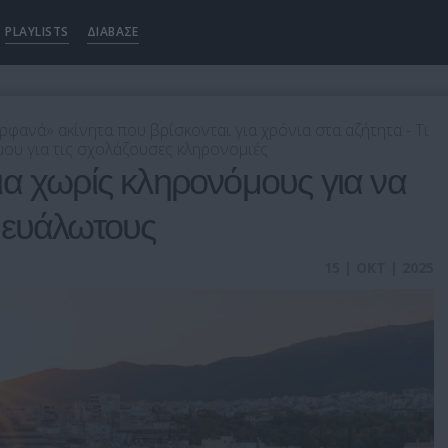
PLAYLISTS
ΔΙΑΒΑΣΕ
φανά» ακίνητα που βρίσκονται για χρόνια στα αζήτητα - Τι
όμου για τις σχολάζουσες κληρονομιές
α χωρίς κληρονόμους για να
 ευάλωτους
15 | ΟΚΤ | 2025