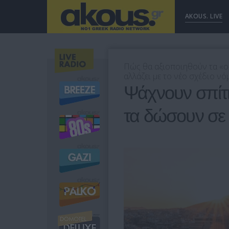
AKOUS. LIVE
Πώς θα αξιοποιηθούν τα «ορ
αλλάζει με το νέο σχέδιο ν
Ψάχνουν σπίτι
τα δώσουν σε