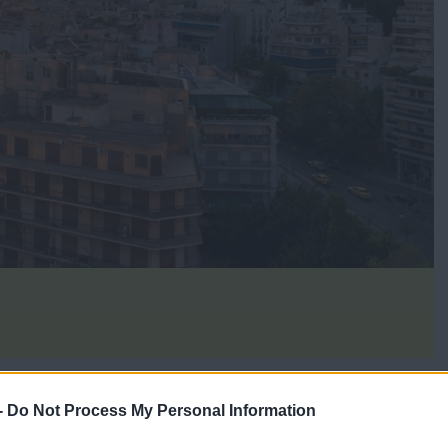
ε τη Διεύθυνση Κοινωφελών Περιουσιών, προχωρά στη
λογίου με τα στοιχεία των σχολαζουσών κληρονομιών. Ο
-
Do Not Process My Personal Information
οπισμός και η εκκαθάριση των ακινήτων που έχουν περιέλθει