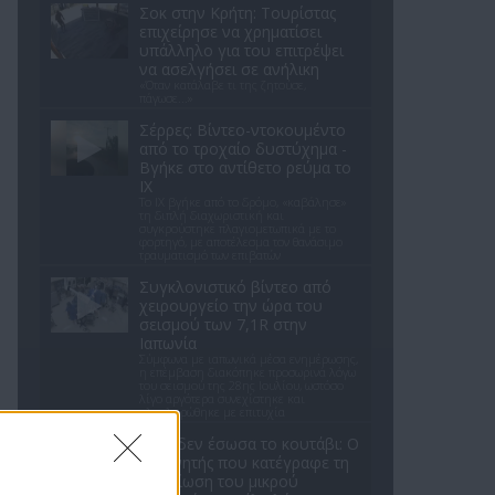
Σοκ στην Κρήτη: Τουρίστας
επιχείρησε να χρηματίσει
υπάλληλο για του επιτρέψει
να ασελγήσει σε ανήλικη
«Όταν κατάλαβε τι της ζητούσε,
πάγωσε...»
Σέρρες: Βίντεο-ντοκουμέντο
από το τροχαίο δυστύχημα -
Βγήκε στο αντίθετο ρεύμα το
ΙΧ
Το ΙΧ βγήκε από το δρόμο, «καβάλησε»
τη διπλή διαχωριστική και
συγκρούστηκε πλαγιομετωπικά με το
φορτηγό, με αποτέλεσμα τον θανάσιμο
τραυματισμό των επιβατών
Συγκλονιστικό βίντεο από
χειρουργείο την ώρα του
σεισμού των 7,1R στην
Ιαπωνία
Σύμφωνα με ιαπωνικά μέσα ενημέρωσης,
η επέμβαση διακόπηκε προσωρινά λόγω
του σεισμού της 28ης Ιουλίου, ωστόσο
λίγο αργότερα συνεχίστηκε και
ολοκληρώθηκε με επιτυχία
Γιατί δεν έσωσα το κουτάβι: Ο
ερευνητής που κατέγραφε τη
συμβίωση του μικρού