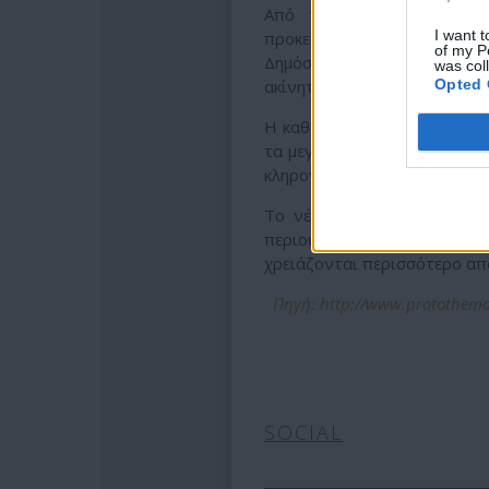
Από τις περιπτώσεις που
I want t
προκειμένου να εξοφληθούν
of my P
Δημόσιο. Αυτή τη στιγμή, τ
was col
ακίνητα προερχόμενα από σχ
Opted 
Η καθυστέρηση στην ενημέρω
τα μεγαλύτερα εμπόδια. Μέσ
κληρονόμους, αλλά η διαδικασ
Το νέο πλαίσιο φιλοδοξεί 
περιουσίες που σήμερα ρημάζ
χρειάζονται περισσότερο απ
Πηγή: http://www.protothema
SOCIAL