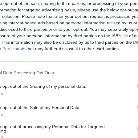
ένουν
«
παγωμένα
»,
και η αξιοποίησή τους για τη στήριξη
to opt-out of the sale, sharing to third parties, or processing of your per
formation for targeted advertising by us, please use the below opt-out s
r selection. Please note that after your opt-out request is processed y
στεί περίπου 7.000 περιπτώσεις κληρονομιών χωρίς ενεργούς
eing interest-based ads based on personal information utilized by us or
εσίες επιδιώκουν τη χαρτογράφηση όλων των περιουσιών
disclosed to third parties prior to your opt-out. You may separately opt-
ώσεις είναι εντελώς άγνωστες ή εγκαταλειμμένες.
losure of your personal information by third parties on the IAB’s list of
. This information may also be disclosed by us to third parties on the
IA
εται να τεθεί σε δημόσια διαβούλευση σχέδιο νόμου που θα
Participants
that may further disclose it to other third parties.
ολυπλοκότητα και καθυστέρηση. Το νομοθέτημα θα θεσπίζει
ινωφελών Περιουσιών και Πλατφόρμα Σχολαζουσών
ιασυνδέονται με τα υπόλοιπα μητρώα του Δημοσίου. Ειδικό
λο κηδεμόνα και εκκαθαριστή στις περιπτώσεις όπου δεν
l Data Processing Opt Outs
πισπεύδοντας τις διαδικασίες μεταβίβασης στο Δημόσιο. Το
νομικό πρόσωπο ιδιωτικού δικαίου, με πρόεδρο που θα
o opt-out of the Sharing of my personal data.
 διοίκηση διορισμένη από τον υπουργό Οικονομίας.
In
ναι πολύ διαφορετική. Για να μάθει η αρμόδια υπηρεσία ότι
o opt-out of the Sale of my Personal Data.
η» μπορεί να χρειαστούν έως και δύο χρόνια, ενώ άλλα δύο
In
μό εκκαθαριστών και την ολοκλήρωση της διαδικασίας. Έτσι,
ητο παραμένει κλειστό, με χρέη να συσσωρεύονται και χωρίς
to opt-out of processing my Personal Data for Targeted
ing.
In