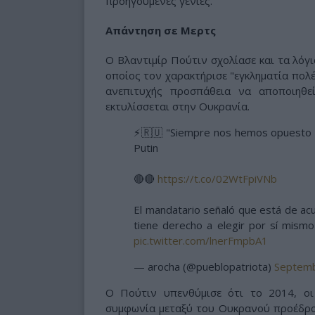
προηγούμενες γενιές.
Απάντηση σε Μερτς
Ο Βλαντιμίρ Πούτιν σχολίασε και τα λόγ
οποίος τον χαρακτήρισε "εγκληματία πολέ
ανεπιτυχής προσπάθεια να αποποιηθε
εκτυλίσσεται στην Ουκρανία.
⚡️🇷🇺 "Siempre nos hemos opuesto
Putin
🔴🔴
https://t.co/02WtFpiVNb
El mandatario señaló que está de ac
tiene derecho a elegir por sí mismo
pic.twitter.com/lnerFmpbA1
— arocha (@pueblopatriota)
Septemb
Ο Πούτιν υπενθύμισε ότι το 2014, ο
συμφωνία μεταξύ του Ουκρανού προέδρου