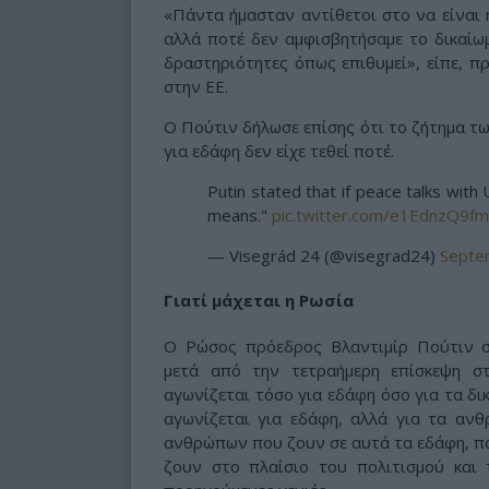
«Πάντα ήμασταν αντίθετοι στο να είναι 
αλλά ποτέ δεν αμφισβητήσαμε το δικαίωμά
δραστηριότητες όπως επιθυμεί», είπε, πρ
στην ΕΕ.
Ο Πούτιν δήλωσε επίσης ότι το ζήτημα τ
για εδάφη δεν είχε τεθεί ποτέ.
Putin stated that if peace talks with Uk
means."
pic.twitter.com/e1EdnzQ9fm
— Visegrád 24 (@visegrad24)
Septe
Γιατί μάχεται η Ρωσία
Ο Ρώσος πρόεδρος Βλαντιμίρ Πούτιν 
μετά από την τετραήμερη επίσκεψη σ
αγωνίζεται τόσο για εδάφη όσο για τα δ
αγωνίζεται για εδάφη, αλλά για τα ανθ
ανθρώπων που ζουν σε αυτά τα εδάφη, πο
ζουν στο πλαίσιο του πολιτισμού κα