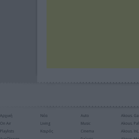
Αρχική
Νέα
Auto
Akous. Ga
On Air
Living
Music
Akous. Pa
Playlists
Καιρός
Cinema
Akous. In
Αναζήτηση
Γνώμες
Akous. My