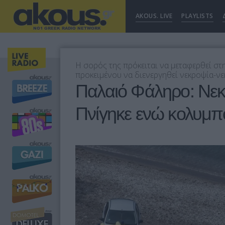
AKOUS. LIVE
PLAYLISTS
Η σορός της πρόκειται να μεταφερθεί στ
προκειμένου να διενεργηθεί νεκροψία-νε
Παλαιό Φάληρο: Νεκ
Πνίγηκε ενώ κολυμπ