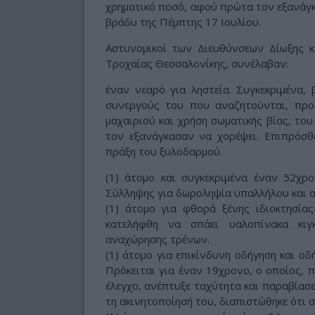
χρηματικό ποσό, αφού πρώτα τον εξανάγκ
βράδυ της Πέμπτης 17 Ιουλίου.
Αστυνομικοί των Διευθύνσεων Δίωξης κ
Τροχαίας Θεσσαλονίκης, συνέλαβαν:
έναν νεαρό για ληστεία. Συγκεκριμένα, 
συνεργούς του που αναζητούνται, προ
μαχαιριού και χρήση σωματικής βίας, το
τον εξανάγκασαν να χορέψει. Επιπρόσθ
πράξη του ξυλοδαρμού.
(1) άτομο και συγκεκριμένα έναν 52χρ
Σύλληψης για δωροληψία υπαλλήλου και α
(1) άτομο για φθορά ξένης ιδιοκτησία
κατελήφθη να σπάει υαλοπίνακα κιγ
αναχώρησης τρένων.
(1) άτομο για επικίνδυνη οδήγηση και οδ
Πρόκειται για έναν 19χρονο, ο οποίος, 
έλεγχο, ανέπτυξε ταχύτητα και παραβίασε
τη ακινητοποίησή του, διαπιστώθηκε ότι 