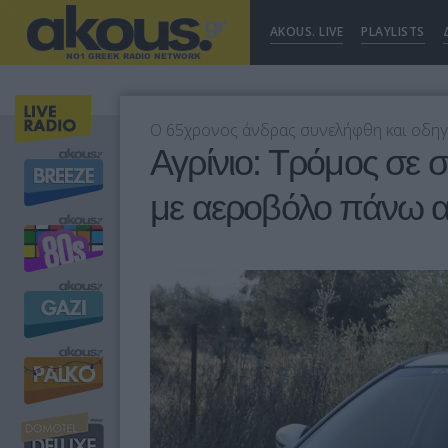
AKOUS. LIVE
PLAYLISTS
Ο 65χρονος άνδρας συνελήφθη και οδη
Αγρίνιο: Τρόμος σε 
με αεροβόλο πάνω α