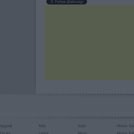
Αρχική
Νέα
Auto
Akous. Ga
On Air
Living
Music
Akous. Pa