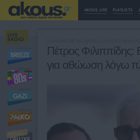
AKOUS. LIVE
PLAYLISTS
Συνολικά 38 αντιφάσεις εντοπίστηκαν στ
Πέτρος Φιλιππίδης: 
για αθώωση λόγω πλ