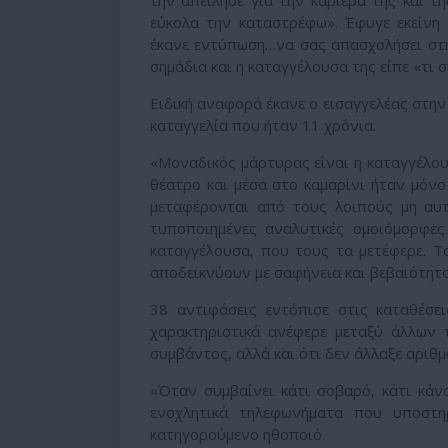
την απείλησε για την καριέρα της και τ
εύκολα την καταστρέφω». Έφυγε εκείνη
έκανε εντύπωση…να σας απασχολήσει στη 
σημάδια και η καταγγέλουσα της είπε «τι 
Ειδική αναφορά έκανε ο εισαγγελέας στην
καταγγελία που ήταν 11 χρόνια.
«Μοναδικός μάρτυρας είναι η καταγγέλουσ
θέατρο και μέσα στο καμαρίνι ήταν μόνο
μεταφέρονται από τους λοιπούς μη αυ
τυποποιημένες αναλυτικές ομοιόμορφε
καταγγέλουσα, που τους τα μετέφερε. Τ
αποδεικνύουν με σαφήνεια και βεβαιότητ
38 αντιφάσεις εντόπισε στις καταθέσει
χαρακτηριστικά ανέφερε μεταξύ άλλων 
συμβάντος, αλλά και ότι δεν άλλαξε αριθ
«Όταν συμβαίνει κάτι σοβαρό, κάτι κάν
ενοχλητικά τηλεφωνήματα που υποστη
κατηγορούμενο ηθοποιό.