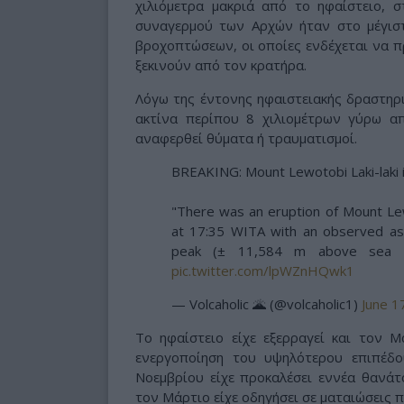
χιλιόμετρα μακριά από το ηφαίστειο, 
συναγερμού των Αρχών ήταν στο μέγισ
βροχοπτώσεων, οι οποίες ενδέχεται να 
ξεκινούν από τον κρατήρα.
Λόγω της έντονης ηφαιστειακής δραστηρι
ακτίνα περίπου 8 χιλιομέτρων γύρω α
αναφερθεί θύματα ή τραυματισμοί.
BREAKING: Mount Lewotobi Laki-laki 
"There was an eruption of Mount Lew
at 17:35 WITA with an observed as
peak (± 11,584 m above sea le
pic.twitter.com/lpWZnHQwk1
— Volcaholic 🌋 (@volcaholic1)
June 1
Το ηφαίστειο είχε εξερραγεί και τον Μ
ενεργοποίηση του υψηλότερου επιπέδο
Νοεμβρίου είχε προκαλέσει εννέα θανάτ
τον Μάρτιο είχε οδηγήσει σε ματαιώσεις 