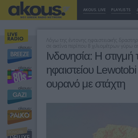
AKOUS. LIVE
PLAYLISTS
Λόγω της έντονης ηφαιστειακής δραστηρ
σε ακτίνα περίπου 8 χιλιομέτρων γύρω α
Ινδονησία: Η στιγμή 
ηφαιστείου Lewotobi 
ουρανό με στάχτη