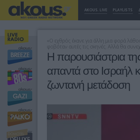
AKOUS. LIVE
PLAYLISTS
«Ο εχθρός έκανε για άλλη μια φορά λάθο
φοβόταν αυτές τις σκηνές. Αλλά θα συνεχ
Η παρουσιάστρια της
απαντά στο Ισραήλ κ
ζωντανή μετάδοση