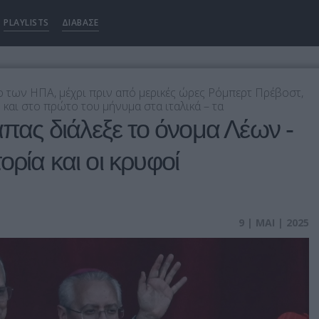
PLAYLISTS
ΔΙΑΒΑΣΕ
ο των ΗΠΑ, μέχρι πριν από μερικές ώρες Ρόμπερτ Πρέβοστ,
 και στο πρώτο του μήνυμα στα ιταλικά – τα
άπας διάλεξε το όνομα Λέων -
ορία και οι κρυφοί
9 | ΜΑΙ | 2025