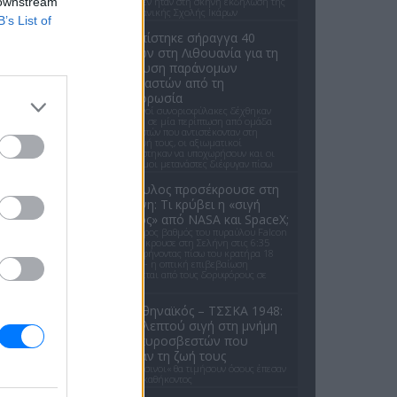
 downstream
Μπάιντεν ήταν στη σκηνή εκδήλωση της
αμερικανικής Σχολής Ικάρων
B’s List of
Εντοπίστηκε σήραγγα 40
μέτρων στη Λιθουανία για τη
διέλευση παράνομων
μεταναστών από τη
Λευκορωσία
Λιθουανοί συνοριοφύλακες δέχθηκαν
επίθεση σε μία περίπτωση από ομάδα
μεταναστών που αντιστέκονταν στη
σύλληψή τους, οι αξιωματικοί
αναγκάστηκαν να υποχωρήσουν και οι
παράνομοι μετανάστες διέφυγαν πίσω
Πύραυλος προσέκρουσε στη
Σελήνη: Τι κρύβει η «σιγή
ιχθύος» από NASA και SpaceX;
Ο δεύτερος βαθμός του πυραύλου Falcon
9 προσέκρουσε στη Σελήνη στις 6:35
GMT, αφήνοντας πίσω του κρατήρα 18
μέτρων - η οπτική επιβεβαίωση
αναμένεται από τους δορυφόρους σε
τροχιά
Παναθηναϊκός – ΤΣΣΚΑ 1948:
Ενός λεπτού σιγή στη μνήμη
των πυροσβεστών που
έχασαν τη ζωή τους
Οι «πράσινοι« θα τιμήσουν όσους έπεσαν
εν ώρα καθήκοντος