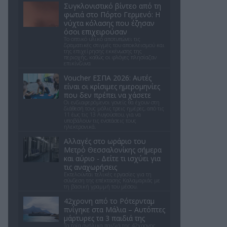
Συγκλονιστικό βίντεο από τη
φωτιά στο Πόρτο Γερμενό: Η
νύχτα κόλασης που έζησαν
όσοι επιχειρούσαν
Το οπτικό υλικό αποτυπώνει τις
δραματικές στιγμές του αποκλεισμού και
της επιχείρησης εκκένωσης της
περιοχής, καθώς οι φλόγες πλησίαζαν
επικίνδυνα
Voucher ΕΣΠΑ 2026: Αυτές
είναι οι κρίσιμες ημερομηνίες
που δεν πρέπει να χάσετε
Οι ενδιαφερόμενοι γονείς θα έχουν στη
διάθεσή τους μόλις τρεις ημέρες, από τις
11 έως τις 13 Αυγούστου, για να
υποβάλουν τις ενστάσεις τους
ηλεκτρονικά.
Αλλαγές στο ωράριο του
Μετρό Θεσσαλονίκης σήμερα
και αύριο - Δείτε τι ισχύει για
τις αναχωρήσεις
Εκτελούνται τελικές εργασίες για τη
σύνδεση της επέκτασης Καλαμαριάς με
τη βασική γραμμή του μέσου.
42χρονη από το Ρότερνταμ
πνίγηκε στα Μάλια – Αυτόπτες
μάρτυρες τα 3 παιδιά της
Τα τρία ανήλικα παιδιά της 42χρονης