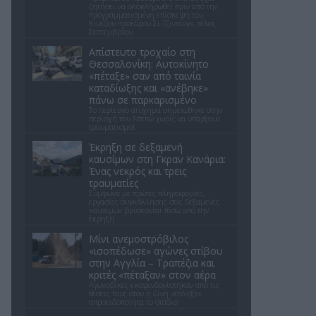
ζητήσει να ολοκληρωθεί πριν από την
προγραμματισμένη επίσκεψη του
Κινέζου προέδρου Σι Τζινπίνγκ, τέλος
Σεπτεμβρίου
Απίστευτο τροχαίο στη
Θεσσαλονίκη: Αυτοκίνητο
«πέταξε» σαν από ταινία
καταδίωξης και «ανέβηκε»
πάνω σε παρκαρισμένο
Το περίεργο ατύχημα σημειώθηκε στην
περιοχή του Ντεπώ χωρίς να υπάρξουν
τραυματισμοί
Έκρηξη σε δεξαμενή
καυσίμων στη Γκραν Κανάρια:
Ένας νεκρός και τρεις
τραυματίες
Σύμφωνα με πρώτες πληροφορίες,
εργασίες συγκόλλησης στις δεξαμενές
καυσίμων βρίσκονται πίσω από την
έκρηξη
Μίνι ανεμοστρόβιλος
«ισοπέδωσε» αγώνες στίβου
στην Αγγλία – Τραπέζια και
κριτές «πέταξαν» στον αέρα
Αγωνοδίκες εκσφενδονίστηκαν από τις
θέσεις τους όταν η δίνη «έπληξε»
απροειδοποίητα το στάδιο