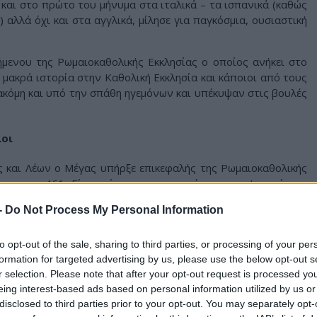
και στο πρώτο του μήνυμα στα ιταλικά – τα ισπανικά (καθώς
 αλλά όχι και στα αγγλικά, μίλησε για παγκόσμια, ουσιαστική
μενου της Ρωμαιοκαθολικής Εκκλησίας ο οποίος ανήκει στο
μακρά ιστορία στην Καθολική Εκκλησία και κάποιοι από τους
κόμη και υπό την σπάθη ηγεμόνων και υπέκυψαν στις βουλές
λοι
 και Λέων ο Μέγας υπήρξε επικεφαλής της Ρωμαιοκαθολικής
ι και το 461. Είχε επίσης το προσονύμιο του «Ιατρού της
θένος το 452 να συναντηθεί αυτοπροσώπως με τον Αττίλα
-
Do Not Process My Personal Information
λευταίου να μην εισβάλλουν στην Ρώμη.
ς ο «σύντομος ή κοντός Ποντίφικας» καθώς έμεινε στην θέση
to opt-out of the sale, sharing to third parties, or processing of your per
 και είναι ο άνθρωπος που επικύρωσε το πόρισμα της Τρίτης
formation for targeted advertising by us, please use the below opt-out s
ολης.
r selection. Please note that after your opt-out request is processed y
eing interest-based ads based on personal information utilized by us or
΄ είναι ο Πάπας που έδωσε με παπική βούλα στον Καρλομάγνο
disclosed to third parties prior to your opt-out. You may separately opt-
ης Αγίας Ρωμαϊκής Αυτοκρατορίας το 800 και τον μετέτρεψε