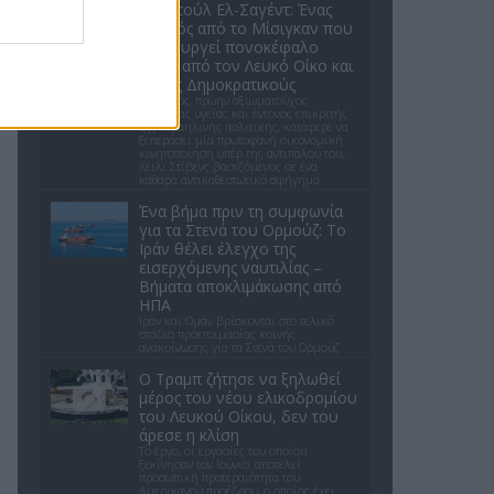
Αμπντούλ Ελ-Σαγέντ: Ένας
γιατρός από το Μίσιγκαν που
δημιουργεί πονοκέφαλο
εκτός από τον Λευκό Οίκο και
στους Δημοκρατικούς
Ο γιατρός, πρώην αξιωματούχος
δημόσιας υγείας και έντονος επικριτής
της ισραηλινής πολιτικής, κατάφερε να
ξεπεράσει μία πρωτοφανή οικονομική
κινητοποίηση υπέρ της αντιπάλου του,
Χέιλι Στίβενς βασιζόμενος σε ένα
καθαρά αντικαθεστωτικό αφήγημα
Ένα βήμα πριν τη συμφωνία
για τα Στενά του Ορμούζ: Το
Ιράν θέλει έλεγχο της
εισερχόμενης ναυτιλίας –
Βήματα αποκλιμάκωσης από
ΗΠΑ
Ιράν και Ομάν βρίσκονται στο τελικό
στάδιο προετοιμασίας κοινής
ανακοίνωσης για τα Στενά του Ορμούζ
Ο Τραμπ ζήτησε να ξηλωθεί
μέρος του νέου ελικοδρομίου
του Λευκού Οίκου, δεν του
άρεσε η κλίση
Το έργο, οι εργασίες του οποίου
ξεκίνησαν τον Ιούνιο, αποτελεί
προσωπική προτεραιότητα του
Αμερικανού προέδρου, ο οποίος έχει