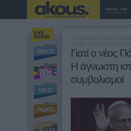
AKOUS. LIVE
Ο καρδινάλιος από το Σικάγ
επέλεξε το όνομα Λέων 14ος
Γιατί ο νέος Π
Η άγνωστη ιστ
συμβολισμοί