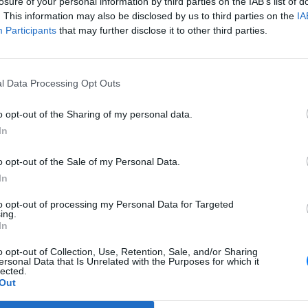
losure of your personal information by third parties on the IAB’s list of
 και πολεμιστή σε πολιτική φυσιογνωμία για τον τότε
. This information may also be disclosed by us to third parties on the
IA
μάγνος ανταπέδωσε την «χάρη» προσφέροντας προστασία
Participants
that may further disclose it to other third parties.
άλους του και με δικές του αποφάσεις αυξήθηκαν σημαντικά
ή χερσόνησο.
έργο του είναι η οχύρωση της πόλης της Ρώμης και ο πόλεμος
l Data Processing Opt Outs
αρακηνούς πειρατές.
o opt-out of the Sharing of my personal data.
τομότερη παποσύνη. Ο Λέων ο Ε έμεινε στο παπικό θρόνο για
In
o opt-out of the Sale of my Personal Data.
 γνωστά και για τον Λέοντα τον ΣΤ ο οποίος είχε επίσης πολύ
λή της Καθολικής εκκλησίας.
In
της ταπεινότητας και ένθερμος υποστηρικτής της μοναστικής
to opt-out of processing my Personal Data for Targeted
ing.
ό ρόλο στην Ειρήνη με την Ουγγαρία.
In
οιους δεν θεωρείται Πάπας αλλά βρέθηκε για δύο χρόνια
o opt-out of Collection, Use, Retention, Sale, and/or Sharing
όγματος.
ersonal Data that Is Unrelated with the Purposes for which it
lected.
Out
 1049–1054: Ο δεύτερος Άγιος της μακράς λίστας των
ς Εκκλησίας που επέλεξαν το συγκεκριμένο όνομα. Υπήρξε