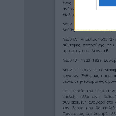
ένας από τους δομικούς μ
άνθρωπος που ξεκίνησε της 
Εκκλησίας.
Λέων Ι΄ 1513–1521: Πάπας
Λούθηρο· εποπτεύσε την πρώ
Λέων ΙΑ΄ – Απρίλιος 1605 (2
σύντομης παποσύνης του.
προκάτοχό του Λέοντα Ε.
Λέων ΙΒ΄ – 1823–1829: Συντη
Λέων ΙΓ΄ – 1878–1903: Διάσ
εργατών. Ένθερμος υπερασ
μείνει στην ιστορία ως ο μό
Την πορεία του νέου Ποντ
επέλεξε, αλλά είναι δεδο
συγκεκριμένη αναφορά στο κ
τον δρόμο που θα επιλέξε
Ποντίφικας έχει λαμπρά αλλ