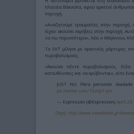
Η αστυνομία βρίσκεται στη διαδικασία 
πλατεία Βάκσαλα, αφού αρκετοί άνθρωπο
περιοχή.
«Αναζητούμε τραυματίες στην περιοχή, 
είχαν ακούσει εκρήξεις στην περιοχή. Αυ
να πω περισσότερα», λέει ο Μάγκνους Κλ
Το SVT μίλησε με αρκετούς μάρτυρες στο
πυροβολισμούς.
«Άκουσα πέντε πυροβολισμούς. Είδα
κατευθύνσεις και να κρύβονται», είπε ένα
JUST NU: Flera personer skadade e
pic.twitter.com/TSvnp1ojIx
— Expressen (@Expressen)
April 29
Πηγή: http://www.newsbomb.gr/kosmos/s