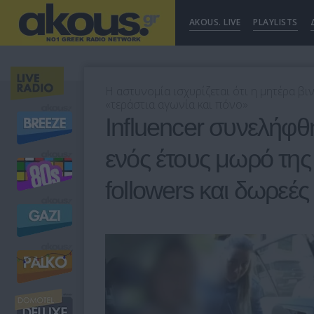
AKOUS. LIVE
PLAYLISTS
Η αστυνομία ισχυρίζεται ότι η μητέρα βι
«τεράστια αγωνία και πόνο»
Influencer συνελήφθ
ενός έτους μωρό της 
followers και δωρεές