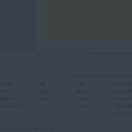
Αρχική
Νέα
Auto
Akous. Ga
On Air
Living
Music
Akous. Pa
Playlists
Καιρός
Cinema
Akous. In
Αναζήτηση
Γνώμες
Akous. My
Akous. Jaz
© Copyright 2026 - All right reserved.