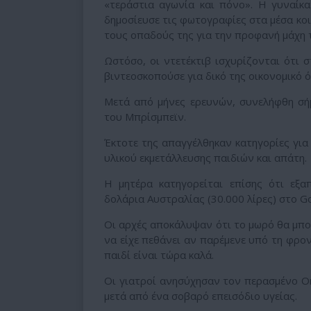
«τεράστια αγωνία και πόνο». Η γυναίκα
δημοσίευσε τις φωτογραφίες στα μέσα κοι
τους οπαδούς της για την προφανή μάχη τ
Ωστόσο, οι ντετέκτιβ ισχυρίζονται ότι 
βιντεοσκοπούσε για δικό της οικονομικό 
Μετά από μήνες ερευνών, συνελήφθη σήμ
του Μπρίσμπεϊν.
Έκτοτε της απαγγέλθηκαν κατηγορίες για
υλικού εκμετάλλευσης παιδιών και απάτη.
Η μητέρα κατηγορείται επίσης ότι εξ
δολάρια Αυστραλίας (30.000 λίρες) στο 
Οι αρχές αποκάλυψαν ότι το μωρό θα μπορ
να είχε πεθάνει αν παρέμενε υπό τη φροντ
παιδί είναι τώρα καλά.
Οι γιατροί ανησύχησαν τον περασμένο Ο
μετά από ένα σοβαρό επεισόδιο υγείας.