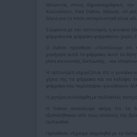
Μιλώντας στους δημοσιογράφους την 
Κουίνσλαντ, Paul Dalton, δήλωσε: «Η μ
λόγια για το πόσο αποκρουστικά είναι αδ
Σύμφωνα με την αστυνομία, η γυναίκα έ
φάρμακα και φάρμακα φαρμακείου χωρίς έ
Ο Dalton πρόσθεσε: «Πιστεύουμε ότι 
χορήγησε αυτά τα φάρμακα, αυτό το δηλητ
μέσα κοινωνικής δικτύωσης ... και επομέν
Η αστυνομία ισχυρίζεται ότι η γυναίκα 
χέρια της τα φάρμακα και να καλύψει τα
φάρμακα που περίσσεψαν για κάποιον άλλο
Η μητέρα συνελήφθη με πολλαπλές κατηγο
Η Dalton αποκάλυψε ακόμη ότι τα 6
εξαπατήθηκαν από τους οπαδούς της βρίσ
GoFundMe.
Πρόσθεσε: «Έχουμε ασχοληθεί με το GoF