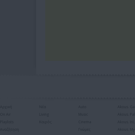
Αρχική
Νέα
Auto
Akous. Ga
On Air
Living
Music
Akous. Pa
Playlists
Καιρός
Cinema
Akous. In
Αναζήτηση
Γνώμες
Akous. My