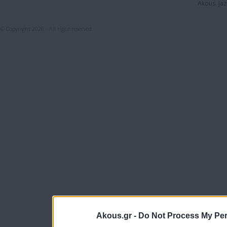
Akous. Jaz
© Copyright 2026 - All right reserved.
Akous.gr -
Do Not Process My Per