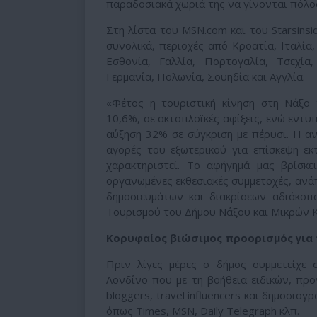
παραδοσιακά χωριά της να γίνονται πόλος 
Στη λίστα του MSN.com και του Starsinsi
συνολικά, περιοχές από Κροατία, Ιταλία,
Εσθονία, Γαλλία, Πορτογαλία, Τσεχία,
Γερμανία, Πολωνία, Σουηδία και Αγγλία.
«Φέτος η τουριστική κίνηση στη Νάξο 
10,6%, σε ακτοπλοϊκές αφίξεις, ενώ εντυπ
αύξηση 32% σε σύγκριση με πέρυσι. Η αν
αγορές του εξωτερικού για επίσκεψη ε
χαρακτηριστεί. Το αφήγημά μας βρίσκε
οργανωμένες εκθεσιακές συμμετοχές, ανάπτ
δημοσιευμάτων και διακρίσεων αδιάκοπ
Τουρισμού του Δήμου Νάξου και Μικρών 
Kορυφαίος βιώσιμος προορισμός για
Πριν λίγες μέρες ο δήμος συμμετείχε
Λονδίνο που με τη βοήθεια ειδικών, προ
bloggers, travel influencers και δημοσι
όπως Times, MSN, Daily Telegraph κλπ.