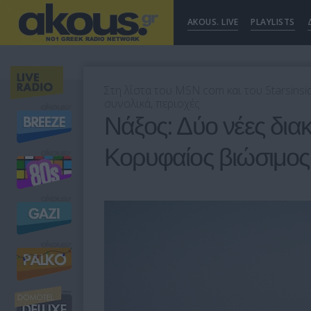
AKOUS. LIVE
PLAYLISTS
Στη λίστα του MSN.com και του Starsinsi
συνολικά, περιοχές
Νάξος: Δύο νέες διακρ
Κορυφαίος βιώσιμος