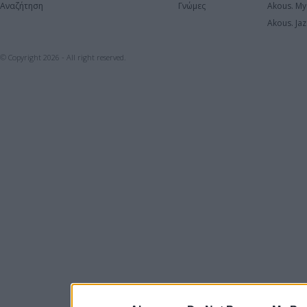
Αναζήτηση
Γνώμες
Akous. My
Akous. Jaz
© Copyright 2026 - All right reserved.