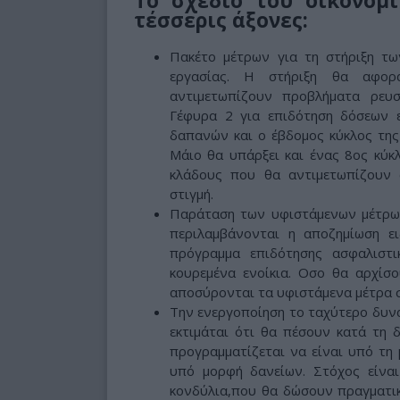
Το σχέδιο του οικονομι
τέσσερις άξονες:
Πακέτο μέτρων για τη στήριξη τω
εργασίας. Η στήριξη θα αφορά
αντιμετωπίζουν προβλήματα ρευ
Γέφυρα 2 για επιδότηση δόσεων ε
δαπανών και ο έβδομος κύκλος της
Μάιο θα υπάρξει και ένας 8ος κύκ
κλάδους που θα αντιμετωπίζουν 
στιγμή.
Παράταση των υφιστάμενων μέτρων
περιλαμβάνονται η αποζημίωση ε
πρόγραμμα επιδότησης ασφαλιστι
κουρεμένα ενοίκια. Οσο θα αρχίσ
αποσύρονται τα υφιστάμενα μέτρα σ
Την ενεργοποίηση το ταχύτερο δυνα
εκτιμάται ότι θα πέσουν κατά τη δ
προγραμματίζεται να είναι υπό τη 
υπό μορφή δανείων. Στόχος είναι
κονδύλια,που θα δώσουν πραγματικ