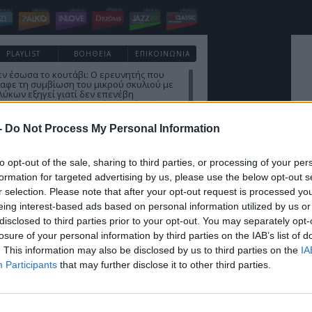
PLAYLIST
ΒΟΗΘΕΙΑ
ΕΠΙΚΟΙΝΩΝΙΑ
δεν έσωσα το κουτάβι: Ο ερευνητής που
αφε τη συμβίωση του μικρού σκυλιού με
λύκων εξηγεί γιατί δεν επενέβη
 την επιστημονική απόσταση, δεν είναι δυνατόν να πάω να
ούτε γίνεται να στείλω κάποιον κτηνίατρο σε ένα μέρος
ρχει αγέλη με λύκους, είναι επικίνδυνο» λέει στο
ema.gr ο διδάκτορας ζωολογίας του ΑΠΘ, Θεόδωρος
-
Do Not Process My Personal Information
- Έχουν πεθάνει και έξι λυκόπουλα
ξυπνα γυαλιά: Γιατί εστιατόρια, παμπ και
 στη Βρετανία τα απαγορεύουν
to opt-out of the sale, sharing to third parties, or processing of your per
εστιάτορα Τζέρεμι Κινγκ ως την αλυσίδα Wetherspoons και
formation for targeted advertising by us, please use the below opt-out s
ο ATG Theatres, ολοένα περισσότεροι χώροι εστίασης και
ας κλείνουν την πόρτα στα Ray-Ban Meta glasses.
r selection. Please note that after your opt-out request is processed y
κτός του Τραμπ: Το κρυφό σχέδιο διαδοχής
eing interest-based ads based on personal information utilized by us or
γεσία του MAGA
disclosed to third parties prior to your opt-out. You may separately opt-
ντ Τραμπ φέρεται να έδωσε ιδιωτικά το πιο ξεκάθαρο
μερα σήμα υπέρ του αντιπροέδρου ως διαδόχου του στο
losure of your personal information by third parties on the IAB’s list of
ικανικό Κόμμα, ενώ παράλληλα διατηρεί ανοιχτή την
 με τον Μάρκο Ρούμπιο.
. This information may also be disclosed by us to third parties on the
IA
ία εξαγοράς για την EasyJet - Στην
Participants
that may further disclose it to other third parties.
ανική Appolo για 6,65 δισ. ευρώ
 απόσυρση από τη διαδικασία ανταγωνίστριας
ικής επενδυτικής εταιρίας
: «Οι κάτοικοι είναι ανήμποροι και γεμάτοι