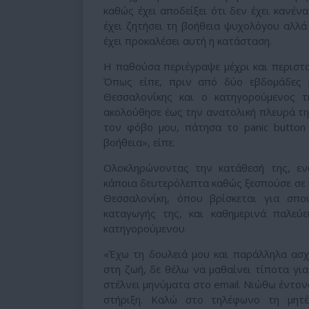
καθώς έχει αποδείξει ότι δεν έχει κανένα
έχει ζητήσει τη βοήθεια ψυχολόγου αλλ
έχει προκαλέσει αυτή η κατάσταση.
Η παθούσα περιέγραψε μέχρι και περιστ
Όπως είπε, πριν από δύο εβδομάδες 
Θεσσαλονίκης και ο κατηγορούμενος τ
ακολούθησε έως την ανατολική πλευρά της
τον φόβο μου, πάτησα το panic button
βοήθεια», είπε.
Ολοκληρώνοντας την κατάθεσή της, εν
κάποια δευτερόλεπτα καθώς ξεσπούσε σε κ
Θεσσαλονίκη, όπου βρίσκεται για σπο
καταγωγής της, και καθημερινά παλεύ
κατηγορούμενου.
«Έχω τη δουλειά μου και παράλληλα ασχ
στη ζωή, δε θέλω να μαθαίνει τίποτα γι
στέλνει μηνύματα στο email. Νιώθω έντο
στήριξη. Καλώ στο τηλέφωνο τη μητέ