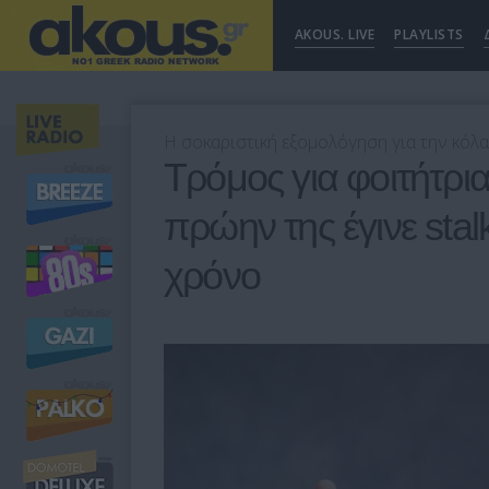
AKOUS. LIVE
PLAYLISTS
Η σοκαριστική εξομολόγηση για την κόλ
Τρόμος για φοιτήτρι
πρώην της έγινε stal
χρόνο