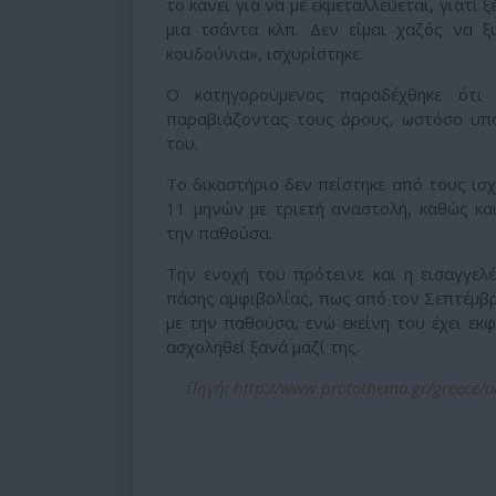
το κάνει για να με εκμεταλλεύεται, γιατί 
μια τσάντα κλπ. Δεν είμαι χαζός να
κουδούνια», ισχυρίστηκε.
Ο κατηγορούμενος παραδέχθηκε ότι 
παραβιάζοντας τους όρους, ωστόσο υποστ
του.
Το δικαστήριο δεν πείστηκε από τους ισ
11 μηνών με τριετή αναστολή, καθώς κα
την παθούσα.
Την ενοχή του πρότεινε και η εισαγγελ
πάσης αμφιβολίας, πως από τον Σεπτέμβρ
με την παθούσα, ενώ εκείνη του έχει εκφ
ασχοληθεί ξανά μαζί της.
Πηγή: http://www.protothema.gr/greece/arti