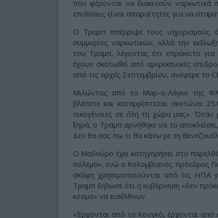
που φέρονται να διακινούν ναρκωτικά σ
επιθέσεις είναι απαραίτητες για να σταμ
Ο Τραμπ απέρριψε τους ισχυρισμούς 
συμμορίες ναρκωτικών, αλλά την εκδίω
του Τραμπ, λέγοντας ότι επρόκειτο γι
έχουν σκοτωθεί από αμερικανικές επιδρο
από τις αρχές Σεπτεμβρίου, ανέφερε το C
Μιλώντας από το Μαρ-α-Λάγκο της Φλ
βλέπετε και καταρρίπτεται σκοτώνει 25
οικογένειες σε όλη τη χώρα μας». Όταν
ξηρά, ο Τραμπ αρνήθηκε να το αποκλείσει,
Δεν θα σας πω τι θα κάνω με τη Βενεζουέλ
Ο Μαδούρο έχει κατηγορήσει στο παρελθό
πόλεμο», ενώ ο Κολομβιανός πρόεδρος Γκο
σκάφη χρησιμοποιούνται από τις ΗΠΑ γι
Τραμπ δήλωσε ότι η κυβέρνηση «δεν πρόκ
κόσμο» να εισέλθουν.
«Έρχονται από το Κονγκό, έρχονται από ό