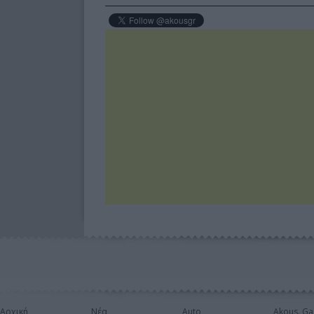
Αρχική
Νέα
Auto
Akous. Ga