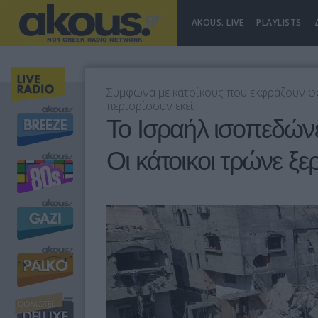
AKOUS. LIVE
PLAYLISTS
Σύμφωνα με κατοίκους που εκφράζουν φό
περιορίσουν εκεί
Το Ισραήλ ισοπεδώνε
Οι κάτοικοι τρώνε ξε