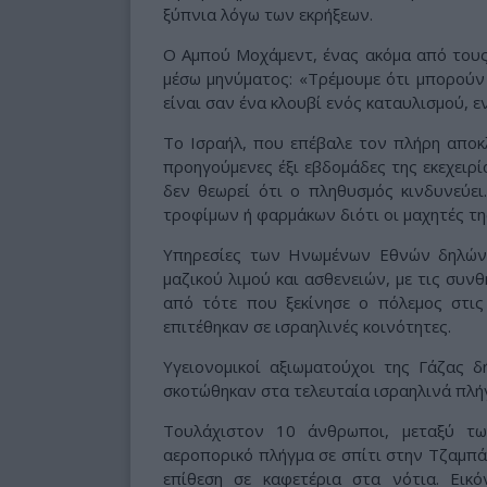
ξύπνια λόγω των εκρήξεων.
Ο Αμπού Μοχάμεντ, ένας ακόμα από τους
μέσω μηνύματος: «Τρέμουμε ότι μπορούν
είναι σαν ένα κλουβί ενός καταυλισμού, 
Το Ισραήλ, που επέβαλε τον πλήρη αποκλ
προηγούμενες έξι εβδομάδες της εκεχειρ
δεν θεωρεί ότι ο πληθυσμός κινδυνεύει.
τροφίμων ή φαρμάκων διότι οι μαχητές τη
Υπηρεσίες των Ηνωμένων Εθνών δηλώνου
μαζικού λιμού και ασθενειών, με τις συν
από τότε που ξεκίνησε ο πόλεμος στι
επιτέθηκαν σε ισραηλινές κοινότητες.
Υγειονομικοί αξιωματούχοι της Γάζας 
σκοτώθηκαν στα τελευταία ισραηλινά πλή
Τουλάχιστον 10 άνθρωποι, μεταξύ τω
αεροπορικό πλήγμα σε σπίτι στην Τζαμπά
επίθεση σε καφετέρια στα νότια. Εικ