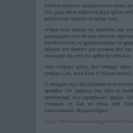
Κάποιοι κάτοικοι τριγυρνούσαν στους δ
στο χώμα άλλοι κόβοντας ξερά φύλλα απ
χελώνες και πωλούν το κρέας τους.
«Πήγα στον γιατρό τις προάλλες και είπ
χειρουργείο που θα μου κοστίσει περίπο
παυσίπονα και να χρησιμοποιήσω τα χρήμ
δήλωσε στο Reuters μια γυναίκα από την
ανωνυμία της υπό τον φόβο αντιποίνων.
«Δεν υπάρχει κρέας, δεν υπάρχει αέριο 
υπάρχει ζωή, αυτή είναι η Γάζα με απλού
Ο πόλεμος στη Γάζα ξέσπασε όταν ένοπλ
άρπαξαν 251 ομήρους στη Γάζα σε επιθ
απολογισμό των ισραηλινών αρχών. Έκτ
στοιχίσει τη ζωή σε πάνω από 52.0
υγειονομικούς αξιωματούχους.
Πηγή: http://www.newsbeast.gr/world/arthro/1