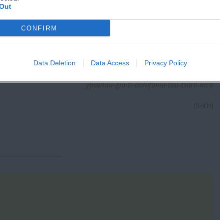
 public's help identifying this person of interest in
Out
 shooting of Charlie Kirk at Utah Valley University.
CONFIRM
://t.co/K7maX81TjJ
pic.twitter.com/ALuVkTXuDc
FBISaltLakeCity)
September 11, 2025
Data Deletion
Data Access
Privacy Policy
r/kosmos/story/1678689/to-fbi-edose-sti-dimosiotita-fotografies-
ypoptou-gia-ti-dolofonia-tou-tsarli-kerk
[ΠΗΓΗ]