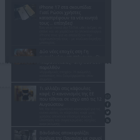
iPhone 17 στα σκουπίδια:
Γιατί Ρώσοι χρήστες
καταστρέφουν τα νέα κινητά
τους ... επίτηδες!
Ένα viral trend στο TikTok ωθεί άνδρες να
σπάνε και να χαράζουν τα ολοκαίνουργια
iPhone τους για να αποδείξουν την
αρρενωπότητά τους - με κίνδυνο έκρηξης
μπαταρίας.
Δύο νέες εποχές στη Γη
ανακάλυψαν επιστήμονες - Oι
«παραδοσιακές» ανήκουν στο
παρελθόν
«Αρρυθμικές εποχές»: Η ανώμαλη
κατάσταση που διαμορφώνεται στον
πλανήτη
Τι αλλάζει στις κάψουλες
καφέ; Ο κανονισμός της ΕΕ
Επικοινωνήστε μαζί μας
που τίθεται σε ισχύ από τις 12
Αυγούστου
Βρείτε μας στο Facebook
Με τον νέο ευρωπαϊκό κανονισμό για τις
Ακολουθήστε μας στο Twitter
συσκευασίες, οι κάψουλες καφέ μιας
χρήσης αποκτούν επίσημη νομική
υπόσταση και συγκεκριμένες οδηγίες
Ενημέρωση με RSS feed
ανακύκλωσης.
Βάνδαλος αποκεφαλίζει
άγαλμα της Παναγίας με σφυρί