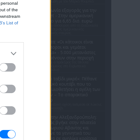
την εξίσωση με τον Μάρκο Ρούμπιο.
 personal
out of the
Συμφωνία εξαγοράς για την
EasyJet - Στην αμερικανική
 downstream
Appolo για 6,65 δισ. ευρώ
B’s List of
Μετά την απόσυρση από τη διαδικασία
ανταγωνίστριας αμερικανικής
επενδυτικής εταιρίας
Θέουτα: «Οι κάτοικοι είναι
ανήμποροι και γεμάτοι
αγωνία» - 5.000 μετανάστες
παραμένουν στην περιοχή
Όσα είπε ο πρόεδρος της Θέουτα
απευθυνόμενος στο Ευρωπαϊκό
Κοινοβούλιο
«Καλό ταξίδι μικρέ»: Πέθανε
το λευκό κουτάβι που το
είχαν υιοθετήσει η αγέλη των
λύκων – Το σπαρακτικό
βίντεο
Μια μοναδική σχέση ανάμεσα σε λύκους
και ένα κουτάβι
Σοκ στην Αλεξανδρούπολη:
Ανδρας βγήκε στην πλατεία
του χωριού Αβαντας και
έδειχνε τα γεννητικά του
όργανα σε ανηλίκα κορίτσια