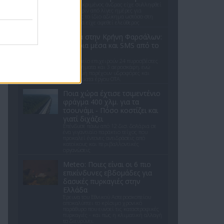
Ο συγκεκριμένος άνδρας είχε συλληφθεί
μόλις πριν από λίγες ημέρες για
ακριβώς το ίδιο αδίκημα ωστόσο στη
συνέχεια είχε αφεθεί ελεύθερος
Φωτιά στην Κρήνη Φαρσάλων:
Εναέρια μέσα και SMS από το
112
Στο σημείο επιχειρούν 24 πυροσβέστες
με 8 οχήματα και 3 αεροσκάφη, ενώ
συνδρομή παρέχουν υδροφόρες και
μηχανήματα έργου ΟΤΑ.
Ποια χώρα έχτισε τσιμεντένιο
φράγμα 400 χλμ. για τα
τσουνάμι - Πόσο κοστίζει και
γιατί διχάζει
Επένδυσε πάνω από 12 δισ. δολάρια σε
ένα γιγαντιαίο παράκτιο τείχος που
προκαλεί έντονες αντιδράσεις από
κατοίκους και περιβαλλοντικές
οργανώσεις
Meteo: Ποιες είναι οι 6 πιο
επικίνδυνες εβδομάδες για
δασικές πυρκαγιές στην
Ελλάδα
Έρευνα του Εθνικού Αστεροσκοπείου
αποκαλύπτει το κρίσιμο χρονικό
παράθυρο που ευνοεί τις καταστροφικές
πυρκαγιές - και πώς η κλιματική αλλαγή
το διευρύνει.