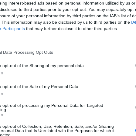
κειται για ένα ισχυρό τουφέκι, ενώ οι αρχές συνέλεξαν
eing interest-based ads based on personal information utilized by us or
 ένα ακόμη αποτύπωμα, τα οποία βρίσκονται υπό ανάλυση
disclosed to third parties prior to your opt-out. You may separately opt-
losure of your personal information by third parties on the IAB’s list of
. This information may also be disclosed by us to third parties on the
IA
χικά με χαραγμένα συνθήματα υπέρ των ΛΟΑΤΚΙ+ σύμφωνα με
Participants
that may further disclose it to other third parties.
υφέκιο Mauser ανακαλύφθηκε τυλιγμένο σε μια πετσέτα από
l Data Processing Opt Outs
ποκυνηγητό για τον εντοπισμό του δολοφόνου του Τσάρλι
o opt-out of the Sharing of my personal data.
ιραστεί ορισμένες λεπτομέρειες σχετικά με τον ύποπτο.
In
ους ο ύποπτος «φαίνεται να είναι σε ηλικία φοίτησης στο
νεπιστημιούπολη στις 11:52 τοπική ώρα χθες.
o opt-out of the Sale of my Personal Data.
In
πιστεύεται ότι πήδηξε από την οροφή ενός κτιρίου στην
ς «σε μια γειτονιά».
to opt-out of processing my Personal Data for Targeted
ing.
 το εσωτερικό ενός κτιρίου πίσω από το κιόσκι στο οποίο
In
να δείχνει κάποιον να τρέχει στην οροφή του κτιρίου Losee
o opt-out of Collection, Use, Retention, Sale, and/or Sharing
υροβολισμούς.
ersonal Data that Is Unrelated with the Purposes for which it
lected.