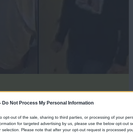
-
Do Not Process My Personal Information
τη εδώ και περίπου 24 ώρες και οι ερευνητές λένε ότι έχουν
 ενώ ανακοινώθηκε ότι ανακτήθηκε το όπλο της δολοφονίας,
to opt-out of the sale, sharing to third parties, or processing of your per
περιοχή, όπου εκτιμάται ότι κατέφυγε ο δράστης αμέσως μετά.
formation for targeted advertising by us, please use the below opt-out s
r selection. Please note that after your opt-out request is processed y