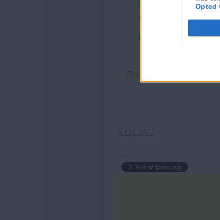
We are asking for the
Opted 
connection with the fatal
1-800-CALL-FBI
Digital media tips:
https
— FBI Salt Lake City (@
Πηγή: http://www.newsbomb.g
SOCIAL