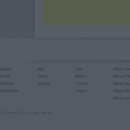
Αρχική
Νέα
Auto
Akous. Ga
On Air
Living
Music
Akous. Pa
Playlists
Καιρός
Cinema
Akous. In
Αναζήτηση
Γνώμες
Akous. My
Akous. Jaz
© Copyright 2026 - All right reserved.