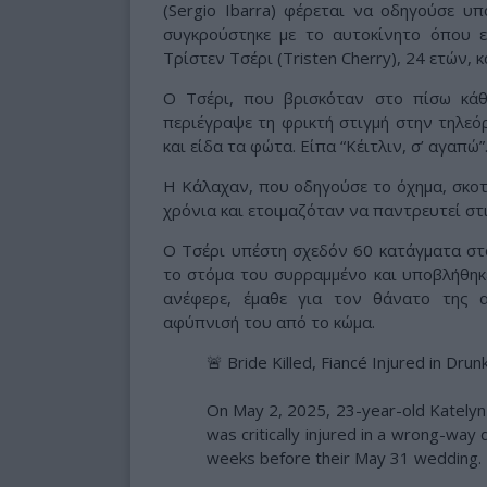
(Sergio Ibarra) φέρεται να οδηγούσε υ
συγκρούστηκε με το αυτοκίνητο όπου 
Τρίστεν Τσέρι (Tristen Cherry), 24 ετών, κ
Ο Τσέρι, που βρισκόταν στο πίσω κάθ
περιέγραψε τη φρικτή στιγμή στην τηλεό
και είδα τα φώτα. Είπα “Κέιτλιν, σ’ αγαπώ”
Η Κάλαχαν, που οδηγούσε το όχημα, σκοτώ
χρόνια και ετοιμαζόταν να παντρευτεί σ
Ο Τσέρι υπέστη σχεδόν 60 κατάγματα στο
το στόμα του συρραμμένο και υποβλήθηκ
ανέφερε, έμαθε για τον θάνατο της α
αφύπνισή του από το κώμα.
🚨 Bride Killed, Fiancé Injured in Drun
On May 2, 2025, 23-year-old Katelyn 
was critically injured in a wrong-way 
weeks before their May 31 wedding.