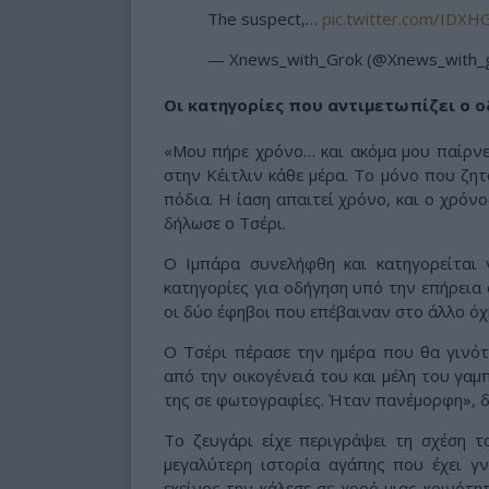
The suspect,…
pic.twitter.com/IDX
— Xnews_with_Grok (@Xnews_with_
Οι κατηγορίες που αντιμετωπίζει ο ο
«Μου πήρε χρόνο… και ακόμα μου παίρνει
στην Κέιτλιν κάθε μέρα. Το μόνο που ζητ
πόδια. Η ίαση απαιτεί χρόνο, και ο χρόν
δήλωσε ο Τσέρι.
Ο Ιμπάρα συνελήφθη και κατηγορείται
κατηγορίες για οδήγηση υπό την επήρεια 
οι δύο έφηβοι που επέβαιναν στο άλλο όχ
Ο Τσέρι πέρασε την ημέρα που θα γινότ
από την οικογένειά του και μέλη του γαμπ
της σε φωτογραφίες. Ήταν πανέμορφη», δ
Το ζευγάρι είχε περιγράψει τη σχέση 
μεγαλύτερη ιστορία αγάπης που έχει γ
εκείνος την κάλεσε σε χορό μιας κοινότη