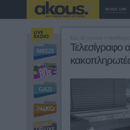
AKOUS. LIVE
Έως 20 Ιουνίου η προθεσμί
Τελεσίγραφο 
κακοπληρωτέ