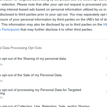
r selection. Please note that after your opt-out request is processed y
 το χρέος είναι άνω των 150.000 ευρώ και μένει απλήρωτο για
eing interest-based ads based on personal information utilized by us or
οέρχεται από ασφαλιστικές περιόδους πριν τον Απρίλιο του
disclosed to third parties prior to your opt-out. You may separately opt-
υνεύει με δημόσια έκθεση. Η μόνη σωτηρία είναι η ένταξη σε
losure of your personal information by third parties on the IAB’s list of
ική αποπληρωμή ώστε το υπόλοιπο να πέσει κάτω από το όριο
. This information may also be disclosed by us to third parties on the
IA
λής είσπραξης. Το μήνυμα όμως είναι σαφές «ακόμα κι αν
Participants
that may further disclose it to other third parties.
ηση είναι συνεχής».
ιμοι ένοικοι» της λίστας: πτωχευμένες επιχειρήσεις,
ρικές ΠΑΕ, διαφημιστικές, βιομηχανίες, αλλά και γνωστά
l Data Processing Opt Outs
στούν εκατομμύρια και παραμένουν για χρόνια στο
ρ των λιστών, καθώς τα χρέη τους είναι τόσο μεγάλα και τόσο
o opt-out of the Sharing of my personal data.
 ανεπίδεκτα είσπραξης. Μόνο 10 φυσικά πρόσωπα χρωστάνε
In
0 επιχειρήσεις έχουν γράψει στο κοντέρ πάνω από 26 δισ.!
o opt-out of the Sale of my Personal Data.
ξηση 2.197 προσώπων σε σχέση με το 2023, φτάνοντας τα
ομικά πρόσωπα. Όμως πίσω από τους αριθμούς κρύβεται μια
In
ν φέρνει απαραίτητα και είσπραξη. Αντίθετα, πρόκειται για
to opt-out of processing my Personal Data for Targeted
ε διασυρμού, που έχει περισσότερο επικοινωνιακή στόχευση
ing.
σμα. Πάντως, ακόμη και μετά την ανάρτηση, προβλέπεται
In
 διαγραφής για όποιον αποδείξει ότι αδίκως εκτέθηκε ή ότι
o opt-out of Collection, Use, Retention, Sale, and/or Sharing