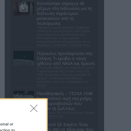
Εντοπίστηκε σήραγγα 40
μέτρων στη Λιθουανία για τη
διέλευση παράνομων
μεταναστών από τη
Λευκορωσία
Λιθουανοί συνοριοφύλακες δέχθηκαν
επίθεση σε μία περίπτωση από ομάδα
μεταναστών που αντιστέκονταν στη
σύλληψή τους, οι αξιωματικοί
αναγκάστηκαν να υποχωρήσουν και οι
παράνομοι μετανάστες διέφυγαν πίσω
Πύραυλος προσέκρουσε στη
Σελήνη: Τι κρύβει η «σιγή
ιχθύος» από NASA και SpaceX;
Ο δεύτερος βαθμός του πυραύλου Falcon
9 προσέκρουσε στη Σελήνη στις 6:35
GMT, αφήνοντας πίσω του κρατήρα 18
μέτρων - η οπτική επιβεβαίωση
αναμένεται από τους δορυφόρους σε
τροχιά
Παναθηναϊκός – ΤΣΣΚΑ 1948:
Ενός λεπτού σιγή στη μνήμη
των πυροσβεστών που
έχασαν τη ζωή τους
Οι «πράσινοι« θα τιμήσουν όσους έπεσαν
εν ώρα καθήκοντος
sonal or
Αμπντούλ Ελ-Σαγέντ: Ένας
γιατρός από το Μίσιγκαν που
ection to