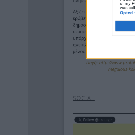
πλήρωσε έστω και στο… και π
of my P
was col
Αξίζει πάντως να σημειωθεί
Opted 
κρύβεται συχνά μια διαφορ
δημοσιοποιήσεις, πολλές 
εταιρειών που παραμένουν μό
υπάρχει καμία ρεαλιστική δ
ανεπίδεκτα είσπραξης, αφού
μένουν απλώς ως υπενθύμιση
Πηγή: http://www.protot
megalous-kako
SOCIAL