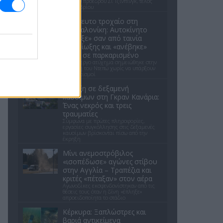
Κινέζου προέδρου Σι Τζινπίνγκ, τέλος
Σεπτεμβρίου
Απίστευτο τροχαίο στη
Θεσσαλονίκη: Αυτοκίνητο
«πέταξε» σαν από ταινία
καταδίωξης και «ανέβηκε»
πάνω σε παρκαρισμένο
Το περίεργο ατύχημα σημειώθηκε στην
περιοχή του Ντεπώ χωρίς να υπάρξουν
τραυματισμοί
Έκρηξη σε δεξαμενή
καυσίμων στη Γκραν Κανάρια:
Ένας νεκρός και τρεις
τραυματίες
Σύμφωνα με πρώτες πληροφορίες,
εργασίες συγκόλλησης στις δεξαμενές
καυσίμων βρίσκονται πίσω από την
έκρηξη
Μίνι ανεμοστρόβιλος
«ισοπέδωσε» αγώνες στίβου
στην Αγγλία – Τραπέζια και
κριτές «πέταξαν» στον αέρα
Αγωνοδίκες εκσφενδονίστηκαν από τις
θέσεις τους όταν η δίνη «έπληξε»
απροειδοποίητα το στάδιο
Κέρκυρα: Ξαπλώστρες και
βαριά αντικείμενα