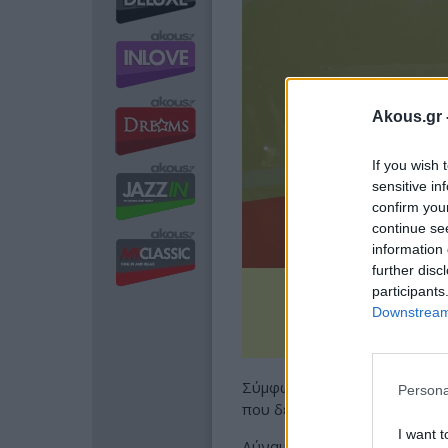
Akous.gr 
If you wish 
sensitive in
confirm you
continue se
information 
further disc
participants
Downstream 
Σύμφωνα με το
Cretalive.gr
,
Persona
που δεν έχουν διευκρινιστεί
I want t
Δύναμη της Πυροσβεστικής μ