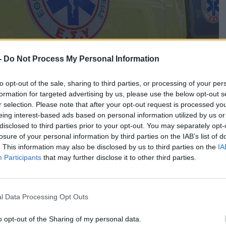
-
Do Not Process My Personal Information
to opt-out of the sale, sharing to third parties, or processing of your per
formation for targeted advertising by us, please use the below opt-out s
r selection. Please note that after your opt-out request is processed y
eing interest-based ads based on personal information utilized by us or
disclosed to third parties prior to your opt-out. You may separately opt-
losure of your personal information by third parties on the IAB’s list of
. This information may also be disclosed by us to third parties on the
IA
Participants
that may further disclose it to other third parties.
 ένας άνδρας τραυματίστηκε βαρύτατα, όταν υπό συνθήκες
l Data Processing Opt Outs
, το χέρι του καρφώθηκε σε κάγκελο περίφραξης.
o opt-out of the Sharing of my personal data.
ε τον απαραίτητο εξοπλισμό έσπευσε και απελευθερώσει τον