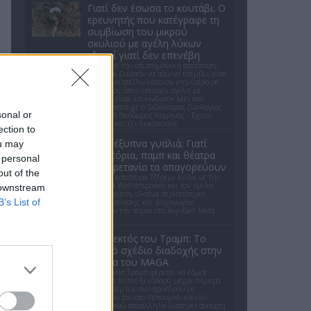
Γιατί δεν έσωσα το κουτάβι: Ο
ερευνητής που κατέγραφε τη
συμβίωση του μικρού
σκυλιού με αγέλη λύκων
εξηγεί γιατί δεν επενέβη
«Κρατάμε την επιστημονική απόσταση,
δεν είναι δυνατόν να πάω να επέμβω, ούτε
γίνεται να στείλω κάποιον κτηνίατρο σε
ένα μέρος όπου υπάρχει αγέλη με
λύκους, είναι επικίνδυνο» λέει στο
protothema.gr ο διδάκτορας ζωολογίας
sonal or
του ΑΠΘ, Θεόδωρος Κομηνός - Έχουν
πεθάνει και έξι λυκόπουλα
ection to
Meta έξυπνα γυαλιά: Γιατί
ou may
εστιατόρια, παμπ και θέατρα
 personal
στη Βρετανία τα απαγορεύουν
out of the
Από τον εστιάτορα Τζέρεμι Κινγκ ως την
αλυσίδα Wetherspoons και τον όμιλο
 downstream
ATG Theatres, ολοένα περισσότεροι
B’s List of
χώροι εστίασης και ψυχαγωγίας
κλείνουν την πόρτα στα Ray-Ban Meta
glasses.
Ο εκλεκτός του Τραμπ: Το
κρυφό σχέδιο διαδοχής στην
ηγεσία του MAGA
Ο Ντόναλντ Τραμπ φέρεται να έδωσε
ιδιωτικά το πιο ξεκάθαρο μέχρι σήμερα
σήμα υπέρ του αντιπροέδρου ως
διαδόχου του στο Ρεπουμπλικανικό
Κόμμα, ενώ παράλληλα διατηρεί ανοιχτή