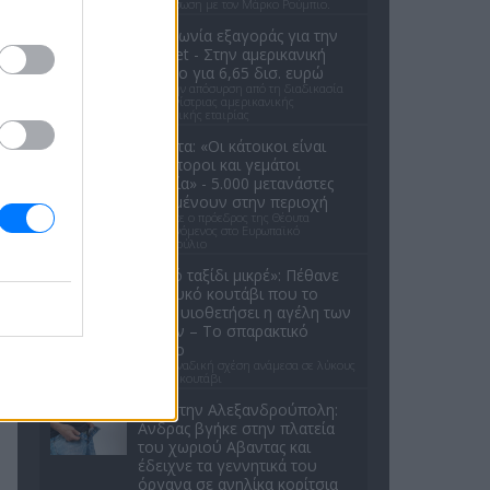
την εξίσωση με τον Μάρκο Ρούμπιο.
Συμφωνία εξαγοράς για την
EasyJet - Στην αμερικανική
Appolo για 6,65 δισ. ευρώ
Μετά την απόσυρση από τη διαδικασία
ανταγωνίστριας αμερικανικής
επενδυτικής εταιρίας
Θέουτα: «Οι κάτοικοι είναι
ανήμποροι και γεμάτοι
αγωνία» - 5.000 μετανάστες
παραμένουν στην περιοχή
Όσα είπε ο πρόεδρος της Θέουτα
απευθυνόμενος στο Ευρωπαϊκό
Κοινοβούλιο
«Καλό ταξίδι μικρέ»: Πέθανε
το λευκό κουτάβι που το
είχαν υιοθετήσει η αγέλη των
λύκων – Το σπαρακτικό
βίντεο
Μια μοναδική σχέση ανάμεσα σε λύκους
και ένα κουτάβι
Σοκ στην Αλεξανδρούπολη:
Ανδρας βγήκε στην πλατεία
του χωριού Αβαντας και
έδειχνε τα γεννητικά του
όργανα σε ανηλίκα κορίτσια