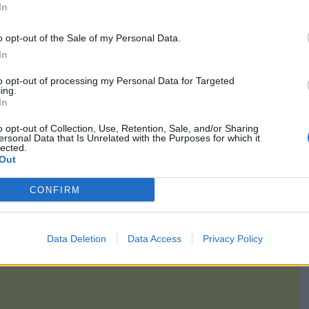
In
, με τον τραυματία να παραδίδεται μαζί με το τμήμα του
μένο στο χέρι του σε πλήρωμα του ΕΚΑΒ και να μεταφέρεται
o opt-out of the Sale of my Personal Data.
χή ιατρικής φροντίδας.
In
τος διερευνώνται.
to opt-out of processing my Personal Data for Targeted
ing.
gr/ellada/story/1694169/sovaro-atyxima-sto-irakleio-to-xeri-tou-
In
karfothike-se-kagkelo-perifraksis
o opt-out of Collection, Use, Retention, Sale, and/or Sharing
ersonal Data that Is Unrelated with the Purposes for which it
[ΠΗΓΗ]
lected.
Out
CONFIRM
Data Deletion
Data Access
Privacy Policy