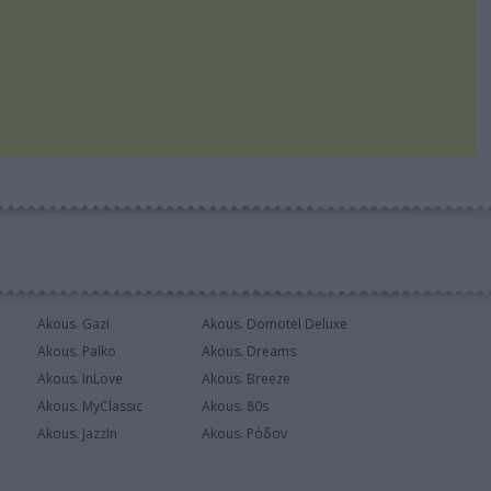
Akous. Gazi
Akous. Domotel Deluxe
Akous. Palko
Akous. Dreams
Akous. InLove
Akous. Breeze
Akous. MyClassic
Akous. 80s
Akous. JazzIn
Akous. Ρόδον