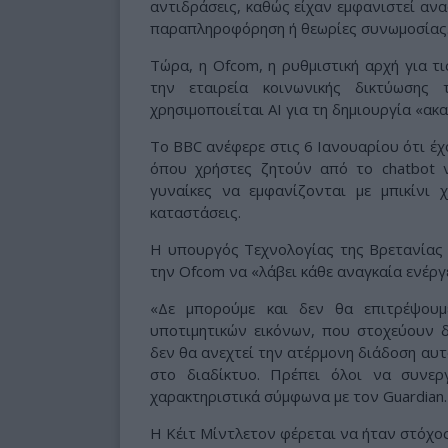
αντιδράσεις, καθώς είχαν εμφανιστεί αν
παραπληροφόρηση ή θεωρίες συνωμοσίας
Τώρα, η Ofcom, η ρυθμιστική αρχή για τι
την εταιρεία κοινωνικής δικτύωσης
χρησιμοποιείται AI για τη δημιουργία «
Το BBC ανέφερε στις 6 Ιανουαρίου ότι έ
όπου χρήστες ζητούν από το chatbot ν
γυναίκες να εμφανίζονται με μπικίνι 
καταστάσεις.
Η υπουργός Τεχνολογίας της Βρετανίας 
την Ofcom να «λάβει κάθε αναγκαία ενέργ
«Δε μπορούμε και δεν θα επιτρέψου
υποτιμητικών εικόνων, που στοχεύουν δ
δεν θα ανεχτεί την ατέρμονη διάδοση αυτ
στο διαδίκτυο. Πρέπει όλοι να συνε
χαρακτηριστικά σύμφωνα με τον Guardian.
Η Κέιτ Μίντλετον φέρεται να ήταν στόχο