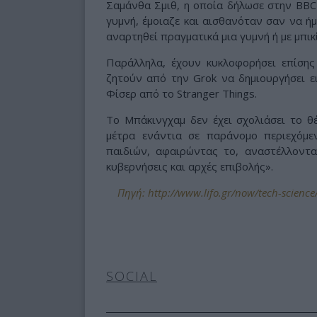
Σαμάνθα Σμιθ, η οποία δήλωσε στην BBC
γυμνή, έμοιαζε και αισθανόταν σαν να ήμ
αναρτηθεί πραγματικά μια γυμνή ή με μπι
Παράλληλα, έχουν κυκλοφορήσει επίσης
ζητούν από την Grok να δημιουργήσει 
Φίσερ από το Stranger Things.
Το Μπάκινγχαμ δεν έχει σχολιάσει το θ
μέτρα ενάντια σε παράνομο περιεχόμε
παιδιών, αφαιρώντας το, αναστέλλοντα
κυβερνήσεις και αρχές επιβολής».
Πηγή: http://www.lifo.gr/now/tech-science/s
SOCIAL