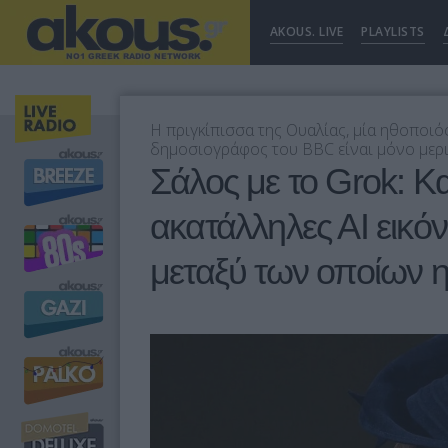
AKOUS. LIVE
PLAYLISTS
Η πριγκίπισσα της Ουαλίας, μία ηθοποιός
δημοσιογράφος του BBC είναι μόνο μερι
Σάλος με το Grok: Κα
ακατάλληλες ΑΙ εικό
μεταξύ των οποίων η