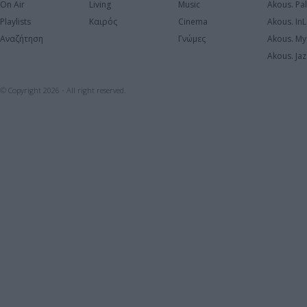
On Air
Living
Music
Akous. Pa
Playlists
Καιρός
Cinema
Akous. In
Αναζήτηση
Γνώμες
Akous. My
Akous. Jaz
© Copyright 2026 - All right reserved.