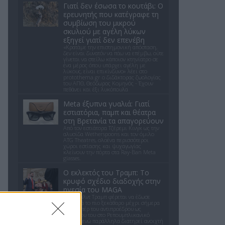
Γιατί δεν έσωσα το κουτάβι: Ο
ερευνητής που κατέγραφε τη
συμβίωση του μικρού
σκυλιού με αγέλη λύκων
εξηγεί γιατί δεν επενέβη
«Κρατάμε την επιστημονική απόσταση,
δεν είναι δυνατόν να πάω να επέμβω, ούτε
γίνεται να στείλω κάποιον κτηνίατρο σε
ένα μέρος όπου υπάρχει αγέλη με
λύκους, είναι επικίνδυνο» λέει στο
protothema.gr ο διδάκτορας ζωολογίας
του ΑΠΘ, Θεόδωρος Κομηνός - Έχουν
πεθάνει και έξι λυκόπουλα
Meta έξυπνα γυαλιά: Γιατί
εστιατόρια, παμπ και θέατρα
στη Βρετανία τα απαγορεύουν
Από τον εστιάτορα Τζέρεμι Κινγκ ως την
αλυσίδα Wetherspoons και τον όμιλο
ATG Theatres, ολοένα περισσότεροι
χώροι εστίασης και ψυχαγωγίας
κλείνουν την πόρτα στα Ray-Ban Meta
glasses.
Ο εκλεκτός του Τραμπ: Το
κρυφό σχέδιο διαδοχής στην
ηγεσία του MAGA
Ο Ντόναλντ Τραμπ φέρεται να έδωσε
ιδιωτικά το πιο ξεκάθαρο μέχρι σήμερα
σήμα υπέρ του αντιπροέδρου ως
διαδόχου του στο Ρεπουμπλικανικό
Κόμμα, ενώ παράλληλα διατηρεί ανοιχτή