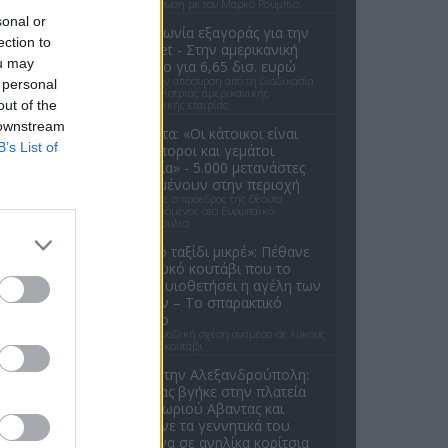
την εξίσωση με τον Μάρκο Ρούμπιο.
sonal or
Συμφωνία εξαγοράς για την
ection to
EasyJet - Στην αμερικανική
ou may
Appolo για 6,65 δισ. ευρώ
Μετά την απόσυρση από τη διαδικασία
 personal
ανταγωνίστριας αμερικανικής
out of the
επενδυτικής εταιρίας
 downstream
Θέουτα: «Οι κάτοικοι είναι
B’s List of
ανήμποροι και γεμάτοι
αγωνία» - 5.000 μετανάστες
παραμένουν στην περιοχή
Όσα είπε ο πρόεδρος της Θέουτα
απευθυνόμενος στο Ευρωπαϊκό
Κοινοβούλιο
«Καλό ταξίδι μικρέ»: Πέθανε
το λευκό κουτάβι που το
είχαν υιοθετήσει η αγέλη των
λύκων – Το σπαρακτικό
βίντεο
Μια μοναδική σχέση ανάμεσα σε λύκους
και ένα κουτάβι
Σοκ στην Αλεξανδρούπολη:
Ανδρας βγήκε στην πλατεία
του χωριού Αβαντας και
έδειχνε τα γεννητικά του
όργανα σε ανηλίκα κορίτσια