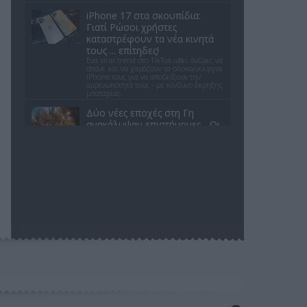
iPhone 17 στα σκουπίδια:
Γιατί Ρώσοι χρήστες
καταστρέφουν τα νέα κινητά
τους ... επίτηδες!
Ένα viral trend στο TikTok ωθεί άνδρες να
σπάνε και να χαράζουν τα ολοκαίνουργια
iPhone τους για να αποδείξουν την
αρρενωπότητά τους - με κίνδυνο έκρηξης
μπαταρίας.
Δύο νέες εποχές στη Γη
ανακάλυψαν επιστήμονες - Oι
«παραδοσιακές» ανήκουν στο
παρελθόν
«Αρρυθμικές εποχές»: Η ανώμαλη
κατάσταση που διαμορφώνεται στον
πλανήτη
Τι αλλάζει στις κάψουλες
καφέ; Ο κανονισμός της ΕΕ
που τίθεται σε ισχύ από τις 12
Αυγούστου
Με τον νέο ευρωπαϊκό κανονισμό για τις
συσκευασίες, οι κάψουλες καφέ μιας
χρήσης αποκτούν επίσημη νομική
υπόσταση και συγκεκριμένες οδηγίες
ανακύκλωσης.
Βάνδαλος αποκεφαλίζει
άγαλμα της Παναγίας με σφυρί