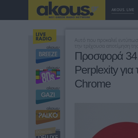
AKOUS. LIVE
Αυτό που προκαλεί εντύπωσ
την τρέχουσα αποτίμηση της 
Προσφορά 34,
Perplexity για
Chrome