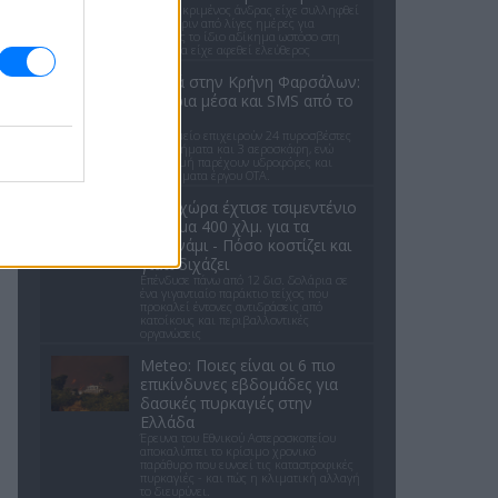
Ο συγκεκριμένος άνδρας είχε συλληφθεί
μόλις πριν από λίγες ημέρες για
ακριβώς το ίδιο αδίκημα ωστόσο στη
συνέχεια είχε αφεθεί ελεύθερος
Φωτιά στην Κρήνη Φαρσάλων:
Εναέρια μέσα και SMS από το
112
Στο σημείο επιχειρούν 24 πυροσβέστες
με 8 οχήματα και 3 αεροσκάφη, ενώ
συνδρομή παρέχουν υδροφόρες και
μηχανήματα έργου ΟΤΑ.
Ποια χώρα έχτισε τσιμεντένιο
φράγμα 400 χλμ. για τα
τσουνάμι - Πόσο κοστίζει και
γιατί διχάζει
Επένδυσε πάνω από 12 δισ. δολάρια σε
ένα γιγαντιαίο παράκτιο τείχος που
προκαλεί έντονες αντιδράσεις από
κατοίκους και περιβαλλοντικές
οργανώσεις
Meteo: Ποιες είναι οι 6 πιο
επικίνδυνες εβδομάδες για
δασικές πυρκαγιές στην
Ελλάδα
Έρευνα του Εθνικού Αστεροσκοπείου
αποκαλύπτει το κρίσιμο χρονικό
παράθυρο που ευνοεί τις καταστροφικές
πυρκαγιές - και πώς η κλιματική αλλαγή
το διευρύνει.