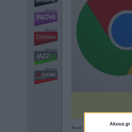
Akous.gr 
Αυτό που προκαλεί εντύπωσ