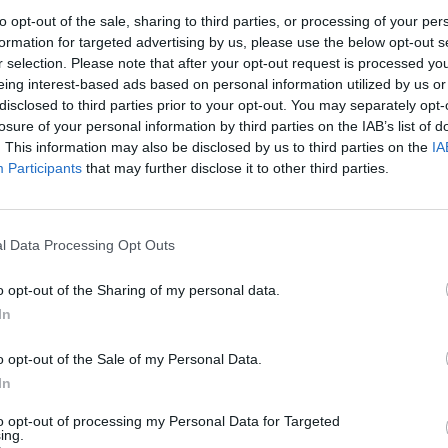
Perplexity.
to opt-out of the sale, sharing to third parties, or processing of your per
οτιμήθηκε στα 18 δισ. δολάρια ως μέρος μιας επέκτασης που
formation for targeted advertising by us, please use the below opt-out s
r selection. Please note that after your opt-out request is processed y
14 δισ. δολάρια μήνες νωρίτερα.
eing interest-based ads based on personal information utilized by us or
ερο γνωστή για τη μηχανή αναζήτησής της που τροφοδοτείται
disclosed to third parties prior to your opt-out. You may separately opt-
ποία παρέχει στους χρήστες απλές απαντήσεις σε ερωτήσεις
losure of your personal information by third parties on the IAB’s list of
κό υλικό πηγής στο διαδίκτυο. Τον περασμένο μήνα, λάνσαρε
. This information may also be disclosed by us to third parties on the
IA
ήγησης που τροφοδοτείται από τεχνητή νοημοσύνη, το Comet.
Participants
that may further disclose it to other third parties.
κεται στη μέση μιας μάχης για την υπεροχή στην παραγωγική
ρείες όπως η Meta και η OpenAI να προσφέρουν τεράστιους
l Data Processing Opt Outs
φής σε κορυφαίους μηχανικούς.
 Meta νωρίτερα φέτος σχετικά με μια πιθανή εξαγορά, αλλά οι
o opt-out of the Sharing of my personal data.
τη συμφωνία.
In
ίο Δικαιοσύνης η πώληση
o opt-out of the Sale of my Personal Data.
In
έρχεται μετά την πρόταση του Υπουργείου Δικαιοσύνης των
ποιήσει το Chrome, στο πλαίσιο της αγωγής για παραβίαση
to opt-out of processing my Personal Data for Targeted
ου που έχασε η εταιρεία πέρυσι. Ο δικαστής στην υπόθεση
ing.