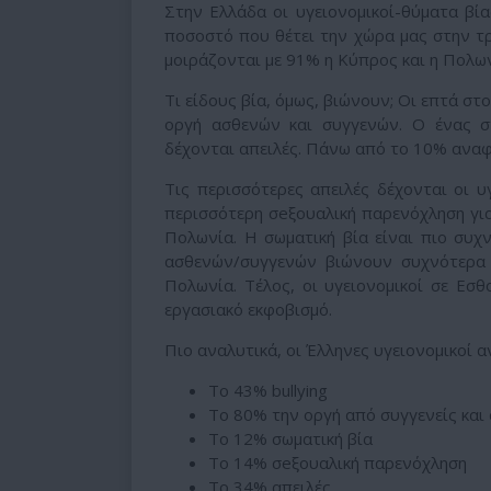
Στην Ελλάδα οι υγειονομικοί-θύματα βί
ποσοστό που θέτει την χώρα μας στην τρ
μοιράζονται με 91% η Κύπρος και η Πολων
Τι είδους βία, όμως, βιώνουν; Οι επτά στ
οργή ασθενών και συγγενών. Ο ένας στ
δέχονται απειλές. Πάνω από το 10% αναφ
Τις περισσότερες απειλές δέχονται οι υ
περισσότερη σeξουαλική παρενόχληση για
Πολωνία. Η σωματική βία είναι πιο συχν
ασθενών/συγγενών βιώνουν συχνότερα ο
Πολωνία. Τέλος, οι υγειονομικοί σε Εσ
εργασιακό εκφοβισμό.
Πιο αναλυτικά, οι Έλληνες υγειονομικοί α
Το 43% bullying
Το 80% την οργή από συγγενείς και
Το 12% σωματική βία
Το 14% σeξουαλική παρενόχληση
Το 34% απειλές