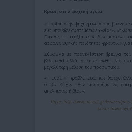
Κρίση στην ψυχική υγεία
«Η κρίση στην ψυχική υγεία που βιώνουν ο
ευρωπαϊκών συστημάτων Υγείας», δήλωσε 
Europe. «Η ευεξία τους δεν αποτελεί α
ασφαλή, υψηλής ποιότητος φροντίδα για 
Σύμφωνα με προγενέστερη έρευνα του
βελτιωθεί αλλά να επιδεινωθεί. Και αυ
μεγαλύτερη μείωση του προσωπικού.
«Η Ευρώπη προβλέπεται πως θα έχει έλλε
ο Dr. Kluge. «Δεν μπορούμε να επιτ
απελπισίας ή βίας».
Πηγή: http://www.newsit.gr/kosmos/pou-to-
exoun-taseis-ayto