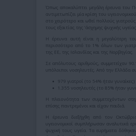
Όπως αποκαλύπτει μεγάλη έρευνα του Π
αντιμετωπίζει μία κρίση του υγειονομικο
στο χειρότερο και ωθεί πολλούς γιατρούς
τους εξαιτίας της ‘άσχημης ψυχικής υγεία
Η έρευνα αυτή είναι η μεγαλύτερη του
περισσότερο από το 1% όλων των γιατ
της ΕΕ, της Ισλανδίας και της Νορβηγίας.
Σε απόλυτους αριθμούς, συμμετείχαν 90.1
υπόλοιποι νοσηλευτές. Από την Ελλάδα συ
979 γιατροί (το 54% ήταν γυναίκες)
1.355 νοσηλευτές (το 85% ήταν γυνα
Η πλειονότητα των συμμετεχόντων στη
επίσης παντρεμένοι και είχαν παιδιά.
Η έρευνα διεξήχθη από τον Οκτώβρι
υγειονομικοί συμπλήρωσαν αναλυτικά ερω
ψυχική τους υγεία. Τα ευρήματα δόθηκα