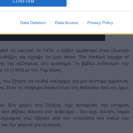
CONFIRM
Data Deletion
Data Access
Privacy Policy
από το ναυτικό το 1973, ο Λόβελ εργάστηκε στον ιδιωτικό
ιαλέξεις και έγραψε το Lost Moon: The Perilous Voyage of
τής της οδύσσειας στο Διάστημα. Το βιβλίο ενέπνευσε την
o 13 (1995) με τον Τομ Χανκς.
ς του ζήτησε να ντυθεί ναύαρχος για μια σύντομη εμφάνιση,
κς όταν το πλήρωμα διασωζόταν στη θάλασσα. Εκείνος όμως
ει δύο φορές στη Σελήνη, είχε αντικρίσει την ιστορική
ει από βέβαιο θάνατο στο Διάστημα – δεν είχε, λοιπόν, καμία
βιογραφικό του. Έβγαλε από την ντουλάπα την παλιά του
 και την φόρεσε για τη σκηνή.