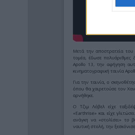
Μετά την αποστρατεία του 
τομέα, έδωσε πολυάριθμες δ
Apollo 13, την αφήγηση αυ
κινηματογραφική ταινία Apoll
Για την ταινία, ο σκηνοθέτη
όπου θα χαιρετούσε τον Χαν
αρνήθηκε.
Ο Τζιμ Λόβελ είχε ταξιδέψ
«Earthrise» και είχε γλιτώσ
ανάγκη να «στολίσει» το 
ναυτική στολή, την ξεσκόνισε