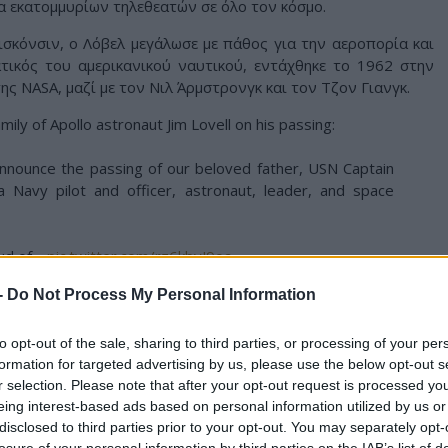
α εκατομμυρίων τηλεθεατών σε όλο τον κόσμο.
σκόνσιν, ο Λόβελ μεγάλωσε με πάθος για την αεροπορία και
τικός του αμερικανικού ναυτικού, εντάχθηκε το 1962 στην
ης NASA, μαζί με τον Νιλ Άρμστρονγκ και τον Τζον Γιανγκ.
ily of Apollo astronaut Jim Lovell on his passing:
nounce the passing of our beloved father, USN Captain
 a Navy pilot and officer, astronaut, leader, and space
ud of…
pic.twitter.com/rz6kbvJ9oa
t 8, 2025
-
Do Not Process My Personal Information
 ταξίδεψε δύο φορές γύρω από τη Σελήνη χωρίς να
to opt-out of the sale, sharing to third parties, or processing of your per
στην αποστολή Apollo 8, την πρώτη που έδειξε την αθέατη
formation for targeted advertising by us, please use the below opt-out s
αι απαθανάτισε τη διάσημη φωτογραφία «Earthrise», η οποία
r selection. Please note that after your opt-out request is processed y
ότητας του πλανήτη μας.
eing interest-based ads based on personal information utilized by us or
disclosed to third parties prior to your opt-out. You may separately opt-
losure of your personal information by third parties on the IAB’s list of