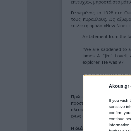
επιτυχία», μπροστά στα μάτι
Γεννημένος το 1928 στο Ουι
τους πυραύλους. Ως αξιωμα
επίλεκτη ομάδα «New Nine» τ
A statement from the fam
"We are saddened to an
James A. "Jim" Lovell,
explorer. He was 97.
We are enormously pro
— NASA (@NASA)
Augus
Akous.gr 
Πρώτος αστροναύτης που
If you wish 
προσεληνωθεί, συμμετείχε 
sensitive in
πλευρά του δορυφόρου μας κ
confirm you
έγινε σύμβολο της ευθραυστ
continue se
information 
Η διάσωση του Apollo 13
further disc