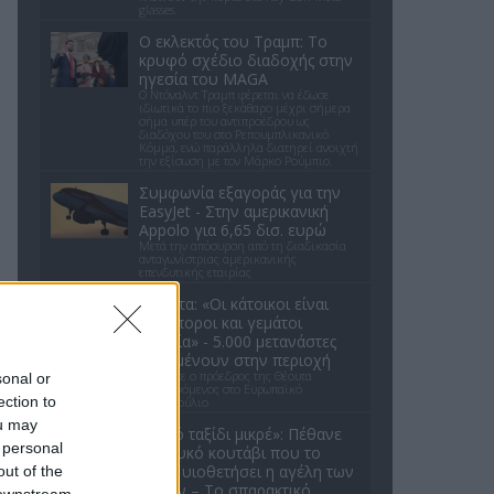
glasses.
Ο εκλεκτός του Τραμπ: Το
κρυφό σχέδιο διαδοχής στην
ηγεσία του MAGA
Ο Ντόναλντ Τραμπ φέρεται να έδωσε
ιδιωτικά το πιο ξεκάθαρο μέχρι σήμερα
σήμα υπέρ του αντιπροέδρου ως
διαδόχου του στο Ρεπουμπλικανικό
Κόμμα, ενώ παράλληλα διατηρεί ανοιχτή
την εξίσωση με τον Μάρκο Ρούμπιο.
Συμφωνία εξαγοράς για την
EasyJet - Στην αμερικανική
Appolo για 6,65 δισ. ευρώ
Μετά την απόσυρση από τη διαδικασία
ανταγωνίστριας αμερικανικής
επενδυτικής εταιρίας
Θέουτα: «Οι κάτοικοι είναι
ανήμποροι και γεμάτοι
αγωνία» - 5.000 μετανάστες
παραμένουν στην περιοχή
Όσα είπε ο πρόεδρος της Θέουτα
sonal or
απευθυνόμενος στο Ευρωπαϊκό
ection to
Κοινοβούλιο
ou may
«Καλό ταξίδι μικρέ»: Πέθανε
 personal
το λευκό κουτάβι που το
είχαν υιοθετήσει η αγέλη των
out of the
λύκων – Το σπαρακτικό
 downstream