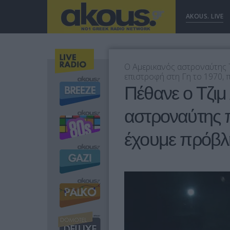
AKOUS. LIVE
Ο Αμερικανός αστροναύτης Τ
επιστροφή στη Γη το 1970, π
Πέθανε ο Τζιμ 
αστροναύτης 
έχουμε πρόβ