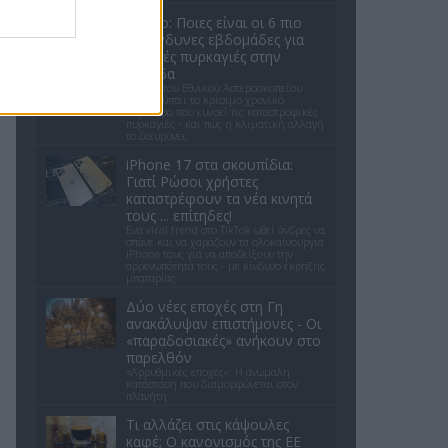
Meteo: Ποιες είναι οι 6 πιο
επικίνδυνες εβδομάδες για
δασικές πυρκαγιές στην
Ελλάδα
Έρευνα του Εθνικού Αστεροσκοπείου
αποκαλύπτει το κρίσιμο χρονικό
παράθυρο που ευνοεί τις καταστροφικές
πυρκαγιές - και πώς η κλιματική αλλαγή
το διευρύνει.
iPhone 17 στα σκουπίδια:
Γιατί Ρώσοι χρήστες
καταστρέφουν τα νέα κινητά
τους ... επίτηδες!
Ένα viral trend στο TikTok ωθεί άνδρες να
σπάνε και να χαράζουν τα ολοκαίνουργια
iPhone τους για να αποδείξουν την
αρρενωπότητά τους - με κίνδυνο έκρηξης
μπαταρίας.
Δύο νέες εποχές στη Γη
ανακάλυψαν επιστήμονες - Oι
«παραδοσιακές» ανήκουν στο
παρελθόν
«Αρρυθμικές εποχές»: Η ανώμαλη
κατάσταση που διαμορφώνεται στον
πλανήτη
Τι αλλάζει στις κάψουλες
καφέ; Ο κανονισμός της ΕΕ