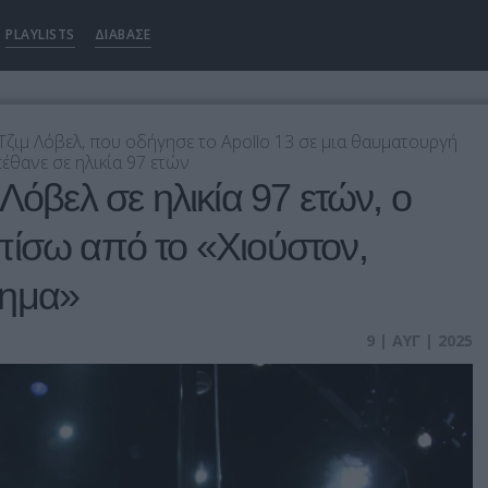
PLAYLISTS
ΔΙΑΒΑΣΕ
ζιμ Λόβελ, που οδήγησε το Apollo 13 σε μια θαυματουργή
έθανε σε ηλικία 97 ετών
Λόβελ σε ηλικία 97 ετών, ο
πίσω από το «Χιούστον,
λημα»
9 | ΑΥΓ | 2025