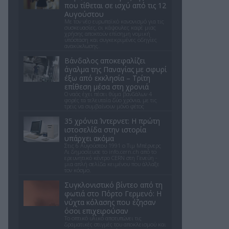
που τίθεται σε ισχύ από τις 12
Αυγούστου
Με τον νέο ευρωπαϊκό κανονισμό για τις
συσκευασίες, οι κάψουλες καφέ μιας
χρήσης αποκτούν επίσημη νομική
υπόσταση και συγκεκριμένες οδηγίες
ανακύκλωσης.
Βάνδαλος αποκεφαλίζει
άγαλμα της Παναγίας με σφυρί
έξω από εκκλησία – Τρίτη
επίθεση μέσα στη χρονιά
Ο ναός έχει πέσει θύμα βανδάλων 4
φορές τα τελευταία δύο χρόνια, με τις
τρεις να συμβαίνουν μόνο φέτος
35 χρόνια Ίντερνετ: Η πρώτη
ιστοσελίδα στην ιστορία
υπάρχει ακόμα
Στις 6 Αυγούστου 1991 ο Τιμ Μπέρνερς
Λι δημοσίευσε το info.cern.ch από το
ερευνητικό κέντρο CERN στη Γενεύη -
μια απλή σελίδα κειμένου που άλλαξε
τον κόσμο.
Συγκλονιστικό βίντεο από τη
φωτιά στο Πόρτο Γερμενό: Η
νύχτα κόλασης που έζησαν
όσοι επιχειρούσαν
Το οπτικό υλικό αποτυπώνει τις
δραματικές στιγμές του αποκλεισμού και