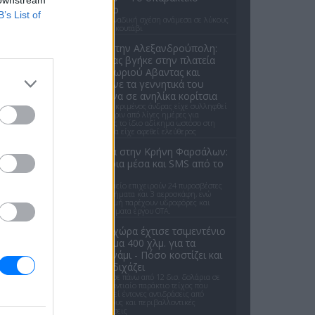
βίντεο
B’s List of
Μια μοναδική σχέση ανάμεσα σε λύκους
και ένα κουτάβι
Σοκ στην Αλεξανδρούπολη:
Ανδρας βγήκε στην πλατεία
του χωριού Αβαντας και
έδειχνε τα γεννητικά του
όργανα σε ανηλίκα κορίτσια
Ο συγκεκριμένος άνδρας είχε συλληφθεί
μόλις πριν από λίγες ημέρες για
ακριβώς το ίδιο αδίκημα ωστόσο στη
συνέχεια είχε αφεθεί ελεύθερος
Φωτιά στην Κρήνη Φαρσάλων:
Εναέρια μέσα και SMS από το
112
Στο σημείο επιχειρούν 24 πυροσβέστες
με 8 οχήματα και 3 αεροσκάφη, ενώ
συνδρομή παρέχουν υδροφόρες και
μηχανήματα έργου ΟΤΑ.
Ποια χώρα έχτισε τσιμεντένιο
φράγμα 400 χλμ. για τα
τσουνάμι - Πόσο κοστίζει και
γιατί διχάζει
Επένδυσε πάνω από 12 δισ. δολάρια σε
ένα γιγαντιαίο παράκτιο τείχος που
προκαλεί έντονες αντιδράσεις από
κατοίκους και περιβαλλοντικές
οργανώσεις