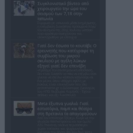
Συγκλονιστικό βίντεο από
χειρουργείο την ώρα του
σεισμού των 7,1R στην
Ιαπωνία
Σύμφωνα με ιαπωνικά μέσα ενημέρωσης,
η επέμβαση διακόπηκε προσωρινά λόγω
του σεισμού της 28ης Ιουλίου, ωστόσο
λίγο αργότερα συνεχίστηκε και
ολοκληρώθηκε με επιτυχία
Γιατί δεν έσωσα το κουτάβι: Ο
ερευνητής που κατέγραφε τη
συμβίωση του μικρού
σκυλιού με αγέλη λύκων
εξηγεί γιατί δεν επενέβη
«Κρατάμε την επιστημονική απόσταση,
δεν είναι δυνατόν να πάω να επέμβω, ούτε
γίνεται να στείλω κάποιον κτηνίατρο σε
ένα μέρος όπου υπάρχει αγέλη με
λύκους, είναι επικίνδυνο» λέει στο
protothema.gr ο διδάκτορας ζωολογίας
του ΑΠΘ, Θεόδωρος Κομηνός - Έχουν
πεθάνει και έξι λυκόπουλα
Meta έξυπνα γυαλιά: Γιατί
εστιατόρια, παμπ και θέατρα
στη Βρετανία τα απαγορεύουν
Από τον εστιάτορα Τζέρεμι Κινγκ ως την
αλυσίδα Wetherspoons και τον όμιλο
ATG Theatres, ολοένα περισσότεροι
χώροι εστίασης και ψυχαγωγίας
κλείνουν την πόρτα στα Ray-Ban Meta