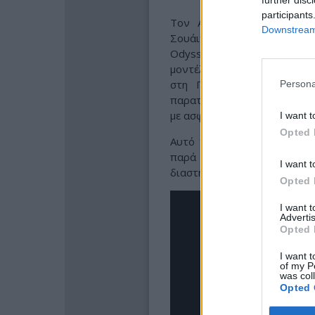
participants
Τον Απρίλιο του 1970, κ
Downstream 
Σουάιγκερτ και Φρεντ Χέι
Odyssey. Ο Λόβελ αυτοσχεδ
μοντέλο ως «σωσίβια λέμβο»
στη Γη. Μετά από τέσσερ
Persona
παρατεταμένης σιωπής κατά
με ασφάλεια στον Ειρηνικό.
I want t
Opted 
Αυτό το κατόρθωμα, που η 
παρά την αποτυχία της αποσ
I want t
διαστημικής εξερεύνησης.
Opted 
I want 
Advertis
Opted 
I want t
of my P
was col
Opted 