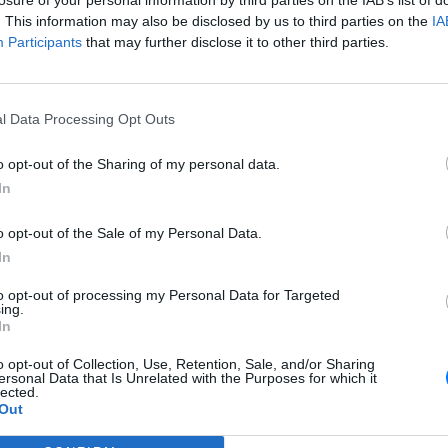
. This information may also be disclosed by us to third parties on the
IA
αθώς κατευθυνόταν προς τη Σελήνη μαζί με τους Τζακ
Participants
that may further disclose it to other third parties.
ζ, μια έκρηξη κατέστρεψε σοβαρά το διαστημικό σκάφος
ίασε ένα σχέδιο επιβίωσης, χρησιμοποιώντας το σεληνιακό
 για να διατηρήσει το πλήρωμα ζωντανό μέχρι την επιστροφή
ις ημέρες ακραίας έντασης, πολικών θερμοκρασιών και
l Data Processing Opt Outs
 την είσοδο στην ατμόσφαιρα, το πλήρωμα προσθαλασσώθηκε
o opt-out of the Sharing of my personal data.
In
NASA χαρακτήρισε «την ωραιότερη ώρα» της ιστορίας της,
τολής, παραμένει μια από τις πιο εμβληματικές στιγμές της
o opt-out of the Sale of my Personal Data.
In
to opt-out of processing my Personal Data for Targeted
ing.
In
o opt-out of Collection, Use, Retention, Sale, and/or Sharing
ersonal Data that Is Unrelated with the Purposes for which it
lected.
Out