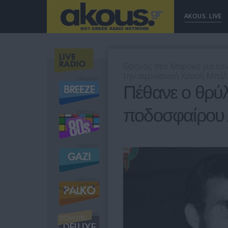
AKOUS. LIVE
Θρήνος στο Μαρόκο για τον
την αφρικανική Χρυσή Μπάλ
Πέθανε ο θρύλ
ποδοσφαίρου 