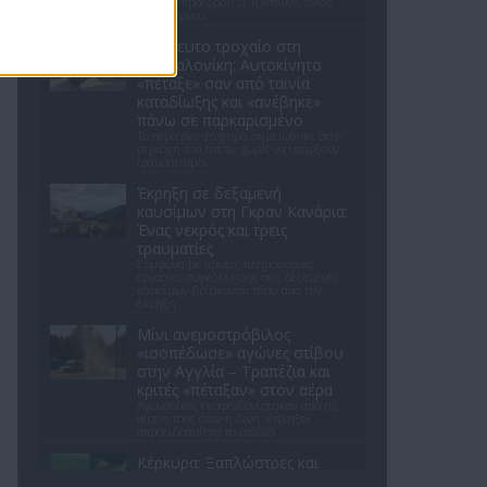
Κινέζου προέδρου Σι Τζινπίνγκ, τέλος
Σεπτεμβρίου
Απίστευτο τροχαίο στη
Θεσσαλονίκη: Αυτοκίνητο
«πέταξε» σαν από ταινία
καταδίωξης και «ανέβηκε»
πάνω σε παρκαρισμένο
Το περίεργο ατύχημα σημειώθηκε στην
περιοχή του Ντεπώ χωρίς να υπάρξουν
τραυματισμοί
Έκρηξη σε δεξαμενή
καυσίμων στη Γκραν Κανάρια:
Ένας νεκρός και τρεις
τραυματίες
Σύμφωνα με πρώτες πληροφορίες,
εργασίες συγκόλλησης στις δεξαμενές
καυσίμων βρίσκονται πίσω από την
έκρηξη
Μίνι ανεμοστρόβιλος
«ισοπέδωσε» αγώνες στίβου
στην Αγγλία – Τραπέζια και
κριτές «πέταξαν» στον αέρα
Αγωνοδίκες εκσφενδονίστηκαν από τις
θέσεις τους όταν η δίνη «έπληξε»
απροειδοποίητα το στάδιο
Κέρκυρα: Ξαπλώστρες και
βαριά αντικείμενα