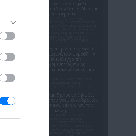
δημιουργεί πονοκέφαλο
εκτός από τον Λευκό Οίκο και
στους Δημοκρατικούς
Ο γιατρός, πρώην αξιωματούχος
δημόσιας υγείας και έντονος επικριτής
της ισραηλινής πολιτικής, κατάφερε να
ξεπεράσει μία πρωτοφανή οικονομική
κινητοποίηση υπέρ της αντιπάλου του,
Χέιλι Στίβενς βασιζόμενος σε ένα
καθαρά αντικαθεστωτικό αφήγημα
Ένα βήμα πριν τη συμφωνία
για τα Στενά του Ορμούζ: Το
Ιράν θέλει έλεγχο της
εισερχόμενης ναυτιλίας –
Βήματα αποκλιμάκωσης από
ΗΠΑ
Ιράν και Ομάν βρίσκονται στο τελικό
στάδιο προετοιμασίας κοινής
ανακοίνωσης για τα Στενά του Ορμούζ
Ο Τραμπ ζήτησε να ξηλωθεί
μέρος του νέου ελικοδρομίου
του Λευκού Οίκου, δεν του
άρεσε η κλίση
Το έργο, οι εργασίες του οποίου
ξεκίνησαν τον Ιούνιο, αποτελεί
προσωπική προτεραιότητα του
Αμερικανού προέδρου, ο οποίος έχει
ζητήσει να ολοκληρωθεί πριν από την
προγραμματισμένη επίσκεψη του