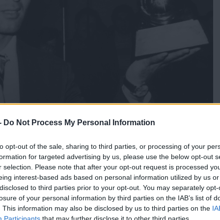
-
Do Not Process My Personal Information
to opt-out of the sale, sharing to third parties, or processing of your per
formation for targeted advertising by us, please use the below opt-out s
r selection. Please note that after your opt-out request is processed y
eing interest-based ads based on personal information utilized by us or
disclosed to third parties prior to your opt-out. You may separately opt-
ων του Άτλαντα», ο Φαράς οδήγησε την εθνική ομάδα του
losure of your personal information by third parties on the IAB’s list of
ο της στο Κύπελλο Εθνών Αφρικής το 1976.
. This information may also be disclosed by us to third parties on the
IA
Ποδοσφαιρικής Ομοσπονδίας, Φουζί Λεκτζάα, εξέφρασε «τα
Participants
that may further disclose it to other third parties.