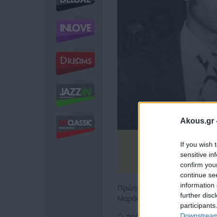
Akous.gr 
If you wish 
sensitive in
confirm you
continue se
information 
Πρώην αρχηγός των «Λεόντ
further disc
Μαρόκου στον μοναδικό τίτλ
participants
Ο πρόεδρος της Μαροκινής 
Downstream 