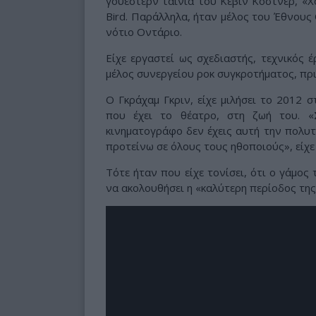
γουέστερν ταινία του Κέβιν Κόστνερ, «Χ
Bird. Παράλληλα, ήταν μέλος του Έθνους
νότιο Οντάριο.
Είχε εργαστεί ως σχεδιαστής, τεχνικός 
μέλος συνεργείου ροκ συγκροτήματος, πρι
Ο Γκράχαμ Γκριν, είχε μιλήσει το 2012 σ
που έχει το θέατρο, στη ζωή του. «
κινηματογράφο δεν έχεις αυτή την πολυτ
προτείνω σε όλους τους ηθοποιούς», είχε 
Τότε ήταν που είχε τονίσει, ότι ο γάμος 
να ακολουθήσει η «καλύτερη περίοδος της