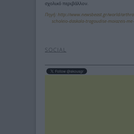
σχολικό περιβάλλον.
Πηγή: http://www.newsbeast.gr/world/arthro
scholeio-daskala-tragoudise-moiazeis-me
SOCIAL