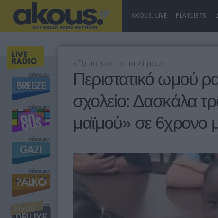
AKOUS. LIVE
PLAYLISTS
«Εξευτέλισε το παιδί μου»
Περιστατικό ωμού ρα
σχολείο: Δασκάλα τρ
μαϊμού» σε 6χρονο 