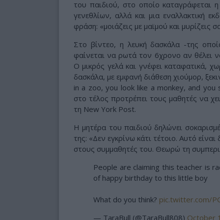
του παιδιού, στο οποίο καταγράφεται η
γενεθλίων, αλλά και μια εναλλακτική εκ
φράση: «μοιάζεις με μαϊμού και μυρίζεις σα
Στο βίντεο, η λευκή δασκάλα -της οποί
φαίνεται να ρωτά τον 6χρονο αν θέλει ν
Ο μικρός γελά και γνέφει καταφατικά, χω
δασκάλα, με εμφανή διάθεση χιούμορ, ξεκι
in a zoo, you look like a monkey, and yo
στο τέλος προτρέπει τους μαθητές να χ
τη New York Post.
Η μητέρα του παιδιού δηλώνει σοκαρισμέ
της: «Δεν εγκρίνω κάτι τέτοιο. Αυτό είνα
στους συμμαθητές του. Θεωρώ τη συμπερι
People are claiming this teacher is r
of happy birthday to this little boy
What do you think?
pic.twitter.com/
— TaraBull (@TaraBull808)
October 