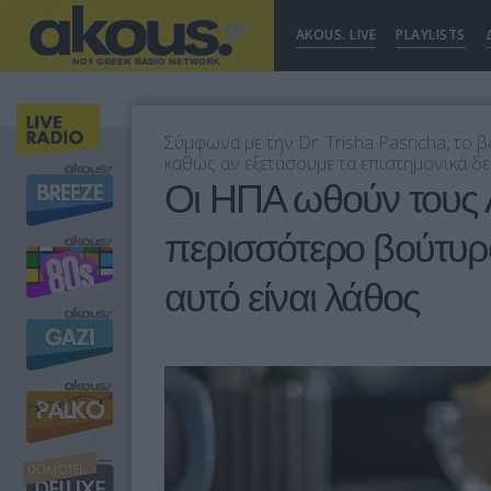
AKOUS. LIVE
PLAYLISTS
Σύμφωνα με την Dr. Trisha Pasricha, το β
καθώς αν εξετάσουμε τα επιστημονικά δε
Οι ΗΠΑ ωθούν τους 
περισσότερο βούτυρο 
αυτό είναι λάθος