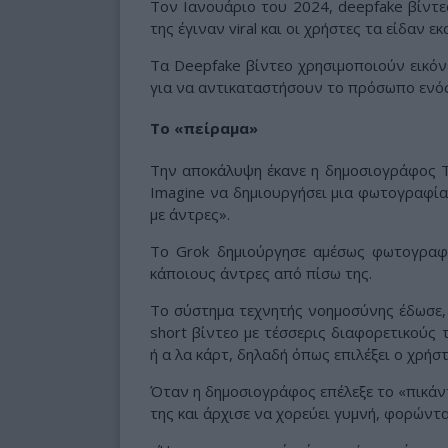
Τον Ιανουάριο του 2024, deepfake βίντ
της έγιναν viral και οι χρήστες τα είδαν 
Τα Deepfake βίντεο χρησιμοποιούν εικό
για να αντικαταστήσουν το πρόσωπο ενό
Το «πείραμα»
Την αποκάλυψη έκανε η δημοσιογράφος Τ
Imagine να δημιουργήσει μια φωτογραφία 
με άντρες».
Το Grok δημιούργησε αμέσως φωτογραφ
κάποιους άντρες από πίσω της.
Το σύστημα τεχνητής νοημοσύνης έδωσε, 
short βίντεο με τέσσερις διαφορετικούς 
ή α λα κάρτ, δηλαδή όπως επιλέξει ο χρήστ
Όταν η δημοσιογράφος επέλεξε το «πικάντ
της και άρχισε να χορεύει γυμνή, φορώντα