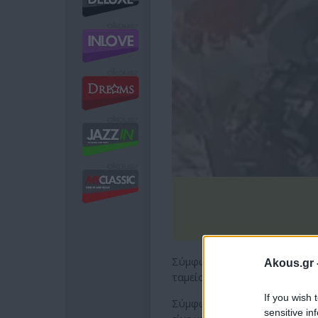
Σύμφωνα με το STAR, ο άνδ
Akous.gr 
ταμείο όπου καθόταν η κόρη 
If you wish 
Σύμφωνα με το θύμα, ο λόγο
sensitive in