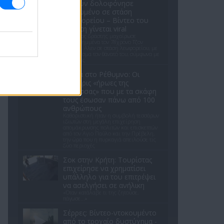
κλόουν δολοφόνησε
ηλικιωμένο σε στάση
λεωφορείου – Βίντεο του
δράστη γίνεται viral
Ο έφηβος δράστης μαχαίρωσε
επανειλημμένα τον 78χρονο Τζον
Γουέσλι Αλεν σε στάση λεωφορείου, με
αποτέλεσμα τον θάνατό του, σύμφωνα με
τις αρχές
Φωτιά στο Ρέθυμνο: Οι
τέσσερις «ήρωες της
θάλασσας» που με τα σκάφη
τους έσωσαν πάνω από 100
ανθρώπους
Καθοριστική ήταν η συμβολή τεσσάρων
ιδιωτών στη μεγάλη επιχείρηση
απομάκρυνσης πολιτών και επισκεπτών
από τον Αγιο Παύλο και την Πρέβελη,
την ώρα που η πυρκαγιά απειλούσε τις
δύο περιοχές
Σοκ στην Κρήτη: Τουρίστας
επιχείρησε να χρηματίσει
υπάλληλο για του επιτρέψει
να ασελγήσει σε ανήλικη
«Όταν κατάλαβε τι της ζητούσε,
πάγωσε...»
Σέρρες: Βίντεο-ντοκουμέντο
από το τροχαίο δυστύχημα -