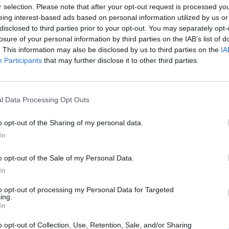
r selection. Please note that after your opt-out request is processed y
eing interest-based ads based on personal information utilized by us or
 έχωσε δύο μπουνιές, με έφτυσε και έφυγε. Έπαθα κάκωση στο
disclosed to third parties prior to your opt-out. You may separately opt-
νιμίτης μου και μου έσκισε το ούλο», δήλωσε η 25χρονη ενώ
losure of your personal information by third parties on the IAB’s list of
λείας κατέγραψε το περιστατικό.
. This information may also be disclosed by us to third parties on the
IA
ου είχαμε το οποίο είναι στο όνομά μου. Ήθελε να το παίρνει
Participants
that may further disclose it to other third parties.
υνα αλλά πλέον τα χρειάστηκα. Ξεκίνησε να με βρίζει από
ιλεί και μετά έγινε αυτό», πρόσθεσε.
l Data Processing Opt Outs
 ο πατέρας
o opt-out of the Sharing of my personal data.
σως η ιδιοκτήτρια του μαγαζιού, όταν είδε την 25χρονη
In
ματος περιέγραψε και εκείνη από την πλευρά της τη βίαιη
o opt-out of the Sale of my Personal Data.
ου έγινε κάτι στο μαγαζί έτρεξα να δω τι είχε συμβεί. Πρώτα
In
καλά η υπάλληλός μου. Είδα ότι την είχε χτυπήσει και κάλεσα
to opt-out of processing my Personal Data for Targeted
ing.
In
ρονη έφτασε στο Αστυνομικό Τμήμα Νέου Ηρακλείου όπου
ικούς όσα βίωσε και αμέσως κινήθηκε η διαδικασία του
o opt-out of Collection, Use, Retention, Sale, and/or Sharing