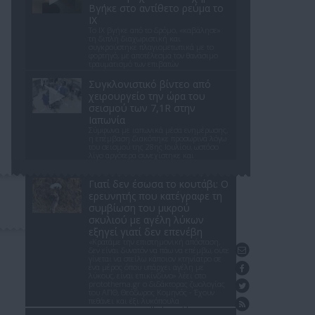
Βγήκε στο αντίθετο ρεύμα το
ΙΧ
Το ΙΧ βγήκε από το δρόμο, «καβάλησε»
τη διπλή διαχωριστική και
συγκρούστηκε πλαγιομετωπικά με το
φορτηγό, με αποτέλεσμα τον θανάσιμο
τραυματισμό των επιβατών
Συγκλονιστικό βίντεο από
χειρουργείο την ώρα του
σεισμού των 7,1R στην
Ιαπωνία
Σύμφωνα με ιαπωνικά μέσα ενημέρωσης,
η επέμβαση διακόπηκε προσωρινά λόγω
του σεισμού της 28ης Ιουλίου, ωστόσο
λίγο αργότερα συνεχίστηκε και
ολοκληρώθηκε με επιτυχία
Γιατί δεν έσωσα το κουτάβι: Ο
ερευνητής που κατέγραφε τη
συμβίωση του μικρού
σκυλιού με αγέλη λύκων
εξηγεί γιατί δεν επενέβη
«Κρατάμε την επιστημονική απόσταση,
Επικοινωνήστε μαζί μας
δεν είναι δυνατόν να πάω να επέμβω, ούτε
γίνεται να στείλω κάποιον κτηνίατρο σε
Βρείτε μας στο Facebook
ένα μέρος όπου υπάρχει αγέλη με
λύκους, είναι επικίνδυνο» λέει στο
protothema.gr ο διδάκτορας ζωολογίας
Ακολουθήστε μας στο Twitter
του ΑΠΘ, Θεόδωρος Κομηνός - Έχουν
πεθάνει και έξι λυκόπουλα
Ενημέρωση με RSS feed