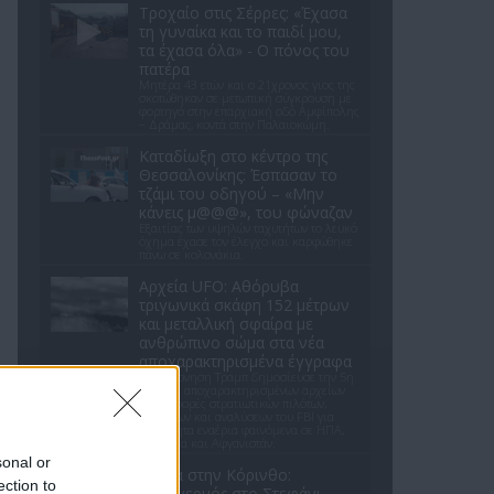
Τροχαίο στις Σέρρες: «Έχασα
τη γυναίκα και το παιδί μου,
τα έχασα όλα» - Ο πόνος του
πατέρα
Μητέρα 43 ετών και ο 21χρονος γιος της
σκοτώθηκαν σε μετωπική σύγκρουση με
φορτηγό στην επαρχιακή οδό Αμφίπολης
– Δράμας, κοντά στην Παλαιοκώμη.
Καταδίωξη στο κέντρο της
Θεσσαλονίκης: Έσπασαν το
τζάμι του οδηγού – «Μην
κάνεις μ@@@», του φώναζαν
Εξαιτίας των υψηλών ταχυτήτων το λευκό
όχημα έχασε τον έλεγχο και καρφώθηκε
πάνω σε κολονάκια.
Αρχεία UFO: Αθόρυβα
τριγωνικά σκάφη 152 μέτρων
και μεταλλική σφαίρα με
ανθρώπινο σώμα στα νέα
αποχαρακτηρισμένα έγγραφα
Η κυβέρνηση Τραμπ δημοσίευσε την 5η
παρτίδα αποχαρακτηρισμένων αρχείων
με αναφορές στρατιωτικών πιλότων,
μαρτύρων και αναλύσεων του FBI για
ανεξήγητα εναέρια φαινόμενα σε ΗΠΑ,
Βραζιλία και Αφγανιστάν.
sonal or
Φωτιά στην Κόρινθο:
ection to
Συναγερμός στο Στεφάνι -