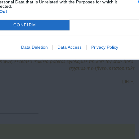
όπισαν και συνέλαβαν τον πατέρα για ενδοοικογενειακή βία.
ersonal Data that Is Unrelated with the Purposes for which it
lected.
Out
CONFIRM
Data Deletion
Data Access
Privacy Policy
now/greece/neo-irakleio-pateras-xylokopise-tin-kori-toy-ston-horo-
ergasias-me-eftyse-metatopistike
[ΠΗΓΗ]