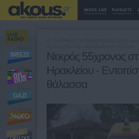
AKOUS. LIVE
PLAYLISTS
Οι συνθήκες του περιστατικού διερευνών
διενεργηθεί και ιατροδικαστική εξέταση
Νεκρός 55χρονος σ
Ηρακλείου - Εντοπίσ
θάλασσα