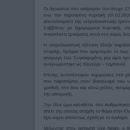
Οι άγνωστοι που απήγαγαν τον άτυχο 27χ
ενώ την περασμένη Κυριακή (01.02.20
αποτελέσματα της ιατροδικαστικής έρευ
Σαββάτου με ξημερώματα Κυριακής σ
πισώπλατα τραύματα, επτά στο σώμα, δύο 
Η ιατροδικαστική εξέταση έδειξε παράλ
στομάχι, πράγμα που «μαρτυρά» το πως 
απαγωγή του. Συγκεκριμένα, μία ώρα πρι
αναγνωρίστηκε ως πλιγούρι – ταμπουλέ.
Επίσης, εντοπίστηκαν εκχυμώσεις στα χε
που παραπέμπει στον βασανισμό που υπ
γροθιές στο άνω και κάτω χείλος, εκτιμ
της απαγωγής.
Την ίδια ώρα καταθέτει στο Ανθρωποκτ
σπίτι της οποίας απήχθη το θύμα στην Ελ
έχει καμία απολύτως σχέση με το έγκλημα.
Μιλώντας στην εκπομπή Live News, ο θ