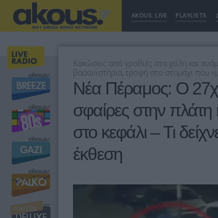
AKOUS. LIVE
PLAYLISTS
Κακώσεις από γροθιές στα χείλη και αν
βασανιστήρια, τροφή στο στομάχι που «
Νέα Πέραμος: Ο 27χ
σφαίρες στην πλάτη κ
στο κεφάλι – Τι δείχν
έκθεση