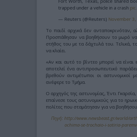
Fort Worth, Texas, police shared bod
trapped under a vehicle in a crash
pi
— Reuters (@Reuters)
November 3,
Το παιδί αρχικά δεν ανταποκρινόταν, α
Προσπάθησαν να βοηθήσουν το μωρό να π
στήθος του με τα δάχτυλά του. Τελικά, τ
να κλαίει.
«Αν και αυτό το βίντεο μπορεί να είναι 
αποτελεί ένα αντιπροσωπευτικό παράδει
βρεθούν αντιμέτωποι οι αστυνομικοί μ
ανέφερε το Τμήμα.
Ο αρχηγός της αστυνομίας, Έντι Γκαρσία,
επαίνεσε τους αστυνομικούς για το ηρωικ
πολίτες που σταμάτησαν για να βοηθήσου
Πηγή: http://www.newsbeast.gr/world/art
ochima-se-trochaio-i-sotiria-paremv