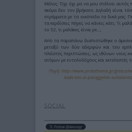
Μέλος: Όχι όχι μα να μου στέλνει αυτός π
ακόμα δεν τον βρήκατε; Δηλαδή είναι τόσο 
στρέμματα με τα οικόπεδα τα δικά μας; Π
τα κερδίσεις πήγες να κάνεις κάτι; Τι μαλά
το 52, τι μαλάκες είναι ρε…;
Από τα παραπάνω διαπιστώθηκε ο άμεσος
μεταξύ των δύο αδερφών και του εμπλ
πλείστες περιπτώσεις, ως ιθύνων νους κ
ατόμων με εντολοδόχους και εκτελεστές τ
Πηγή: http://www.protothema.gr/greece/art
kade-ton-oi-paraggelies-xulodarm
SOCIAL