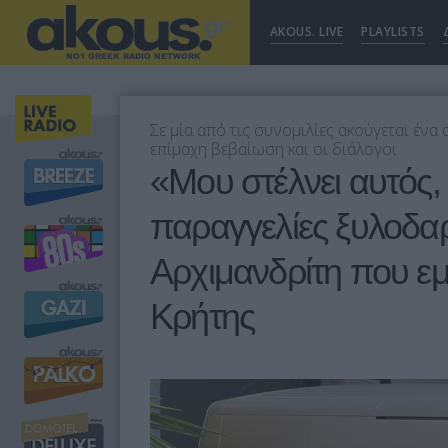
AKOUS. LIVE
PLAYLISTS
Σε μία από τις συνομιλίες ακούγεται ένα 
επίμαχη βεβαίωση και οι διάλογοι
«Μου στέλνει αυτός, 
παραγγελίες ξυλοδα
Αρχιμανδρίτη που εμ
Κρήτης