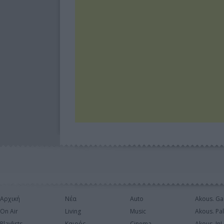
Αρχική
Νέα
Auto
Akous. Ga
On Air
Living
Music
Akous. Pa
Playlists
Καιρός
Cinema
Akous. In