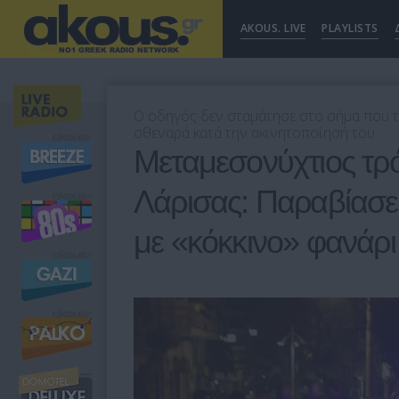
AKOUS. LIVE
PLAYLISTS
Ο οδηγός δεν σταμάτησε στο σήμα που τ
σθεναρά κατά την ακινητοποίησή του
Μεταμεσονύχτιος τρ
Λάρισας: Παραβίασε
με «κόκκινο» φανάρι