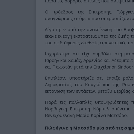
παρά τις σοβαρές απειλές που αντιμετώπι
Ο πρόεδρος της Επιτροπής, Γιόργκε
αναγνώρισης ατόμων που υπερασπίζονται
Λίγο πριν από την ανακοίνωση του Βρα
έκανε ενεργή εκστρατεία υπέρ της δικής 
του σε διάφορες διεθνείς ειρηνευτικές π
Ισχυρίστηκε ότι είχε συμβάλει στη μεσ
Ισραήλ και Χαμάς, Αρμενίας και Αζερμπαϊτ
και Πακιστάν μετά την Επιχείρηση Sindoor
Επιπλέον, υποστήριξε ότι έπαιξε ρόλ
Δημοκρατίας του Κονγκό και της Ρουάν
εκτόνωση των εντάσεων μεταξύ Σερβίας κ
Παρά τις πολλαπλές υποψηφιότητες π
Νορβηγική Επιτροπή Νόμπελ απένειμε 
Βενεζουελανή Μαρία Κορίνα Ματσάδο.
Πώς έγινε η Ματσάδο μία από τις σημ