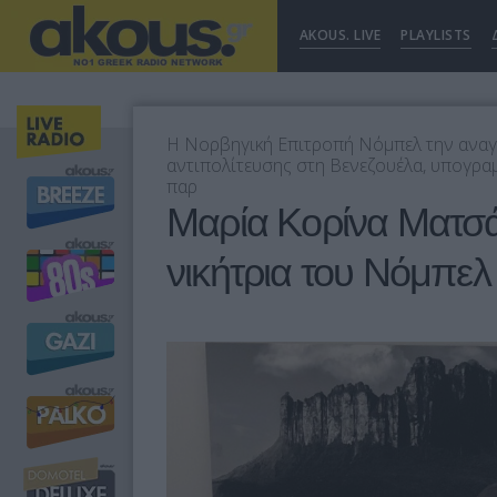
AKOUS. LIVE
PLAYLISTS
Η Νορβηγική Επιτροπή Νόμπελ την αναγ
αντιπολίτευσης στη Βενεζουέλα, υπογραμ
παρ
Μαρία Κορίνα Ματσάδ
νικήτρια του Νόμπελ