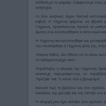
επίθεση με το μαχαίρι. Σύμφωνα με τους γ
ανησυχία.
Οι δύο ανήλικες είχαν λεκτική αντιπαρά
καβγά. Η 16χρονη φέρεται να έβγαλε μ
14χρονη, προκαλώντας πανικό σε μαθητέ
άμεσα, ενώ ειδοποιήθηκαν η Αστυνομία κα
Η 16χρονη ακινητοποιήθηκε και μεταφέρθη
την επισκέφθηκε η 16χρονη φίλη της, στη
«Έκανα λάθος, δεν ήθελα να το κάνω αυτό
τα πράγματα μέχρι εκεί».
Παράλληλα, η αδερφή της 16χρονης δράστ
newsit.gr, περιγράφοντας το περιβάλ
“πρεζάκι” και “τι κάνει εδώ η βρωμιάρα”.
Άκουσα πως τη βρίζουν και στο σχολείο. 
δασκάλα, της φώναξε και της πέταξε τον 
Η αδερφή μου έχει αλλάξει ένα σχολείο. 